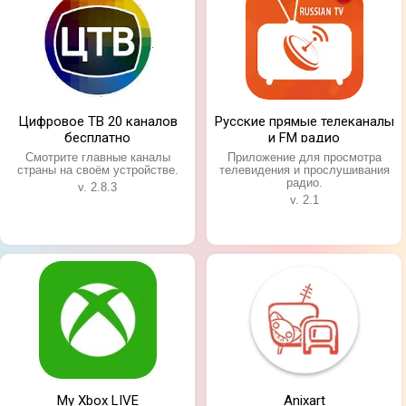
Цифровое ТВ 20 каналов
Русские прямые телеканалы
бесплатно
и FM радио
Смотрите главные каналы
Приложение для просмотра
Ещё одним плюсом этого приложения является то,
страны на своём устройстве.
телевидения и прослушивания
что здесь отсутствует назойливая реклама, за что
радио.
v. 2.8.3
можно отблагодарить разработчиков. Интерфейс
v. 2.1
создан на базе Material Design, обеспечивающий
минималистичность и эргономичность
функционала. Также, есть возможность
обратиться к разработчикам, чтобы они добавили
отсутствующий на данный момент канал, они
обязательно вам ответят!
My Xbox LIVE
Anixart