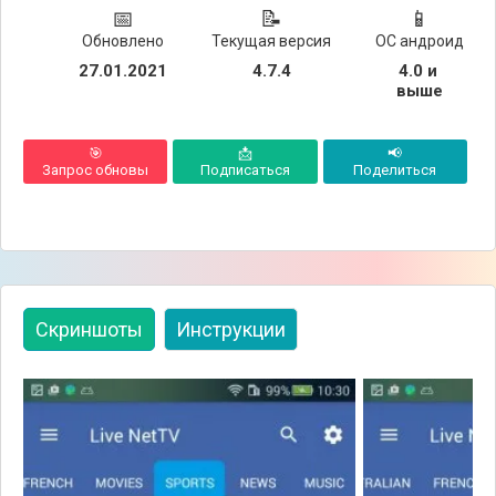
📅
📝
📱
Обновлено
Текущая версия
ОС андроид
27.01.2021
4.7.4
4.0 и 
выше
🎯
📩
📢
Запрос обновы
Подписаться
Поделиться
Скриншоты
Инструкции