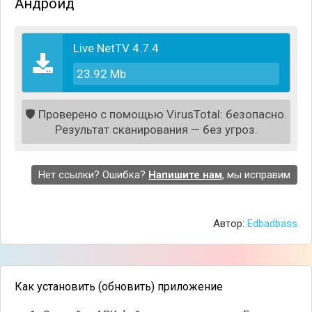
Андроид
Live NetTV 4.7.4
23.92 Mb
🛡️
Проверено с помощью VirusTotal: безопасно.
Результат сканирования — без угроз.
Нет ссылки? Ошибка?
Напишите нам
, мы исправим
В общей сложности, вам будут доступны более
150 каналов, разделённые на 7 отдельных
Автор:
Edbadbass
категорий. Все новостные каналы собраны в
отдельную графу, также как развлекательные,
новостные, музыкальные, детские, религиозные и
спортивные, где регулярно идут различные матчи.
Как установить (обновить) приложение
Все ссылки регулярно обновляются, даже если