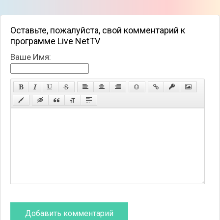
Четыре встроенных видеоплеера;
Более 150 бесплатных каналов;
Список передач регулярно обновляется;
Оставьте, пожалуйста, свой комментарий к
Отсутствует мешающая реклама.
программе Live NetTV
Ваше Имя: