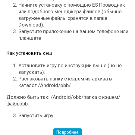
Начните установку с помощью ES Проводник
или подобного менеджера файлов (обычно
загруженные файлы хранятся в папке
Download).
Запустите приложение на вашем телефоне или
планшете
Как установить кэш
Установить игру по инструкции выше (но не
запускать).
Распаковать папку с кэшем из архива в
каталог /Android/obb/
Особенности игры:
Должно быть так: /Android/obb/папка с кэшем/
Красивая графика в стиле аниме и качественные
файл.obb.
эффекты;
Увлекательная сюжетная линия;
Запустить игру
Множество уникальных игровых персонажей;
Захватывающие пошаговые сражения.
Подробнее