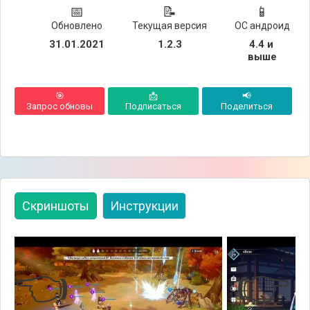
📅
📝
📱
Обновлено
Текущая версия
ОС андроид
31.01.2021
1.2.3
4.4 и 
выше
🎯
📩
📢
Запрос обновы
Подписаться
Поделиться
Скриншоты
Инструкции
👈
👉