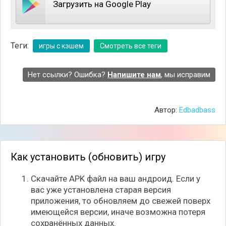
Загрузить на Google Play
Теги:
игры с кэшем
Смотреть все теги
Нет ссылки? Ошибка?
Напишите нам
, мы исправим
Автор:
Edbadbass
Очень важно прочитать особенности каждого
героя, перед тем как взять их в команду, так как от
Как установить (обновить) игру
этого в большинстве случаев зависит исход боя.
Сами сражения проходят пошагово, где каждый
Скачайте APK файл на ваш андроид. Если у
боец атакует или использует заклинание
вас уже установлена старая версия
поочерёдно, а вам предстоит задействовать их
приложения, то обновляем до свежей поверх
специальные навыки. Также стоит каждому бойцу
имеющейся версии, иначе возможна потеря
найти пару, так значительно увеличивается их
сохранённых данных.
эффективность в бою.