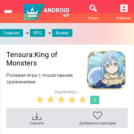
Поиск
Кабинет
Главная
➔
RPG
➔
Аниме
Tensura:King of
Monsters
Ролевая игра с пошаговыми
сражениями.
Оцени игру ↓
5
Скачать
Добавить в закладки