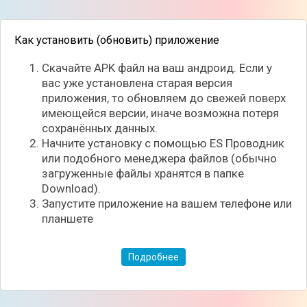
Как установить (обновить) приложение
Скачайте APK файл на ваш андроид. Если у
вас уже установлена старая версия
приложения, то обновляем до свежей поверх
имеющейся версии, иначе возможна потеря
сохранённых данных.
Начните установку с помощью ES Проводник
или подобного менеджера файлов (обычно
Интерфейс создан в древовидным образом, где
загруженные файлы хранятся в папке
удобно расположены все файлы, папки и диски.
Download).
Присутствует встроенный поисковик по названию и
Запустите приложение на вашем телефоне или
указывается вся текущая информация о состоянии
планшете
устройства. К тому же, менеджер не занимает на
устройстве много места, что благоприятно
сказывается на скорости работы программы!
Подробнее