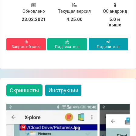
📅
📝
📱
Обновлено
Текущая версия
ОС андроид
23.02.2021
4.25.00
5.0 и 
выше
🎯
📩
📢
Запрос обновы
Подписаться
Поделиться
Скриншоты
Инструкции