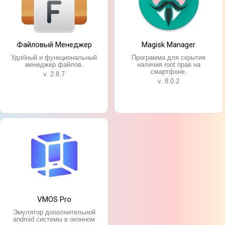
Особенности приложения:
Большой набор стандартных функций;
Встроенный просмотрщик изображений и
текстовых файлов;
Файловый Менеджер
Magisk Manager
Возможность создавать и открывать архивы;
Удобный интерфейс в виде древа;
Удобный и функциональный
Программа для скрытия
менеджер файлов.
наличия root прав на
Синхронизация с облачными хранилищами.
смартфоне.
v. 2.8.7
v. 8.0.2
VMOS Pro
Эмулятор дополнительной
android системы в оконном