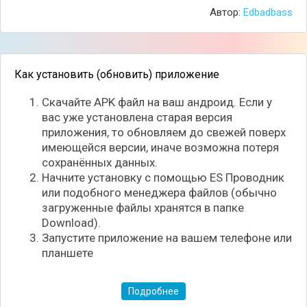
анимации переходов, среди которых вы найдёте:
Автор:
Edbadbass
VHS, глитч, блестки, блеск и многое другое. Вы
сможете полностью проявить ваш творческий
потенциал и создать по-настоящему оригинальный
контент.
Как установить (обновить) приложение
Скачайте APK файл на ваш андроид. Если у
вас уже установлена старая версия
приложения, то обновляем до свежей поверх
имеющейся версии, иначе возможна потеря
сохранённых данных.
Начните установку с помощью ES Проводник
или подобного менеджера файлов (обычно
загруженные файлы хранятся в папке
Download).
Запустите приложение на вашем телефоне или
планшете
Подробнее