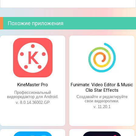
Похожие приложения
Помимо нарезки и редактирования видео можно
заняться нарезкой слайд-шоу из различных
фотографий и небольших видеофайлов, используя
специальные эффекты и фоновую музыку из
большой библиотеки. После завершения работы,
KineMaster Pro
Funimate: Video Editor & Music
готовый видеоматериал можно легко
Clip Star Effects
Профессиональный
экспортировать и отправить при помощи любого
видеоредактор для Android.
Создавайте и редактируйте
свои видеоролики.
мессенджера или соцсети.
v. 8.0.14.36002.GP
v. 11.20.1