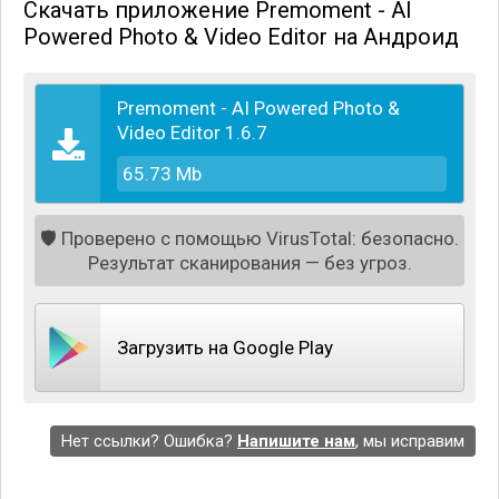
Скачать приложение Premoment - AI
Powered Photo & Video Editor на Андроид
Premoment - AI Powered Photo &
Video Editor 1.6.7
65.73 Mb
🛡️
Проверено с помощью VirusTotal: безопасно.
Результат сканирования — без угроз.
Загрузить на Google Play
Одним из главных преимуществ редактора
является то, что в вашем распоряжении здесь
будут короткие нарезки и шаблоны, что можно
использовать для связки разных частей видео или
Нет ссылки? Ошибка?
Напишите нам
, мы исправим
вставить в любой подходящий момент. Также, есть
немало инструментов для нарезки, фильтров и