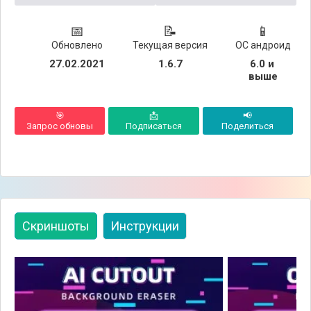
📅
📝
📱
Обновлено
Текущая версия
ОС андроид
27.02.2021
1.6.7
6.0 и 
выше
🎯
📩
📢
Запрос обновы
Подписаться
Поделиться
Скриншоты
Инструкции