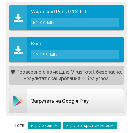
Wasteland Punk 0.13.1.0
61.44 Mb
Кэш
120.99 Mb
🛡️
Проверено с помощью VirusTotal: безопасно.
Результат сканирования — без угроз.
Теперь мир превратился в очень опасное место,
везде бродят мутировавшие звери, экология
страдает, и во многих местах радиация превышает
Загрузить на Google Play
норму в тысячи раз. Но надежда у человечества
ещё есть, пока на планете остались ещё храбрые и
сильные люди, такие как ваш герой. Вам предстоит
Теги:
игры с кэшем
игры с открытым миром
вместе с командой обустроить лагерь для