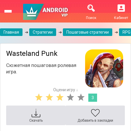
Поиск
Кабинет
Главная
➔
Стратегии
➔
Пошаговые стратегии
➔
RPG
Wasteland Punk
Сюжетная пошаговая ролевая
игра.
Оцени игру ↓
3
Скачать
Добавить в закладки