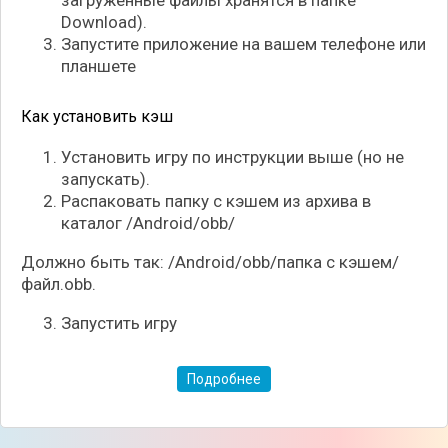
загруженные файлы хранятся в папке
Download).
Запустите приложение на вашем телефоне или
планшете
Как установить кэш
Установить игру по инструкции выше (но не
запускать).
По мере игры, вы сможете нанять в вашу команду
Распаковать папку с кэшем из архива в
новых бойцов, и прокачивать каждого по
каталог /Android/obb/
отдельности, покупая новое вооружение и
экипировку. Также, полезные предметы можно
Должно быть так: /Android/obb/папка с кэшем/
будет получить за удачное выполнение сюжетных
файл.obb.
миссий, и даже получится обзавестись
Запустить игру
собственной машиной. А обширный и очень
атмосферный мир полноценно передаёт характер
этих нелёгких времён, и погружает вас туда
Подробнее
целиком!