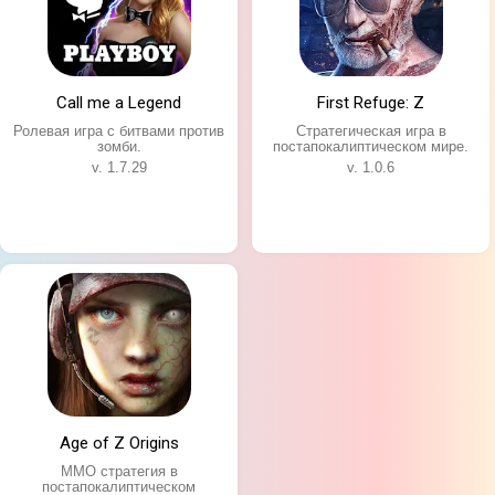
Особенности игры:
Возможность собрать собственную команду
бойцов;
Классическая пошаговая механика;
Call me a Legend
First Refuge: Z
Гибкая система крафта;
Ролевая игра с битвами против
Стратегическая игра в
зомби.
постапокалиптическом мире.
Открытый игровой мир больших размеров;
v. 1.7.29
v. 1.0.6
Нелинейная сюжетная линия.
Age of Z Origins
ММО стратегия в
постапокалиптическом