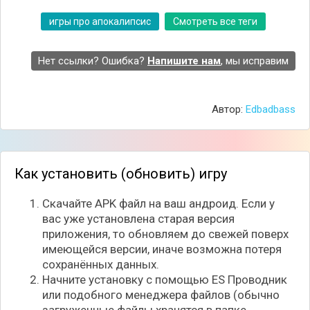
выживших, собирать необходимые ресурсы,
отправляться на вылазки за провизией и
игры про апокалипсис
Смотреть все теги
сражаться с противниками. Стоит отметить, что
воевать придётся не только с опасными
существами, но и против других людей, готовые
Нет ссылки? Ошибка?
Напишите нам
, мы исправим
отобрать всё ценное.
Автор:
Edbadbass
Как установить (обновить) игру
Скачайте APK файл на ваш андроид. Если у
вас уже установлена старая версия
приложения, то обновляем до свежей поверх
имеющейся версии, иначе возможна потеря
сохранённых данных.
Начните установку с помощью ES Проводник
или подобного менеджера файлов (обычно