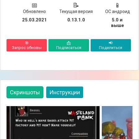
📅
📝
📱
Обновлено
Текущая версия
ОС андроид
25.03.2021
0.13.1.0
5.0 и 
выше
🎯
📩
📢
Запрос обновы
Подписаться
Поделиться
Скриншоты
Инструкции