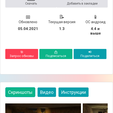
Скачать
Добавить в закладки
📅
📝
📱
Обновлено
Текущая версия
ОС андроид
05.04.2021
1.3
4.4 и 
выше
🎯
📩
📢
Запрос обновы
Подписаться
Поделиться
Скриншоты
Видео
Инструкции