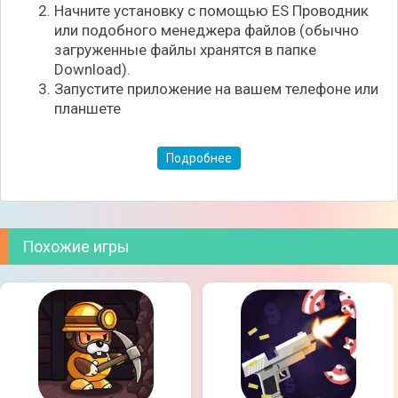
Начните установку с помощью ES Проводник
или подобного менеджера файлов (обычно
загруженные файлы хранятся в папке
Download).
Запустите приложение на вашем телефоне или
планшете
Со временем вы сможете подняться по карьерной
Подробнее
лестнице и инвестировать свои средства, чтобы
приумножить доход. Выполняйте цели своей семьи
и воплощайте их мечты в реальность.
Зарабатывайте деньги онлайн или офлайн, что
Похожие игры
поможет вам развиваться ещё быстрее. Игра
особенно понравится любителям симулятора
жизни The Sims, который имеет схожий игровой
процесс.
Особенности игры:
Десятки вариантов развития событий;
Различные профессии для освоения;