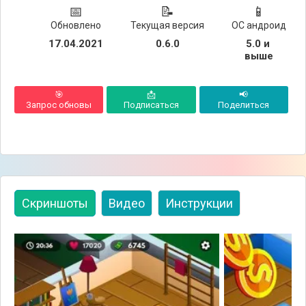
📅
📝
📱
Обновлено
Текущая версия
ОС андроид
17.04.2021
0.6.0
5.0 и 
выше
🎯
📩
📢
Запрос обновы
Подписаться
Поделиться
Скриншоты
Видео
Инструкции