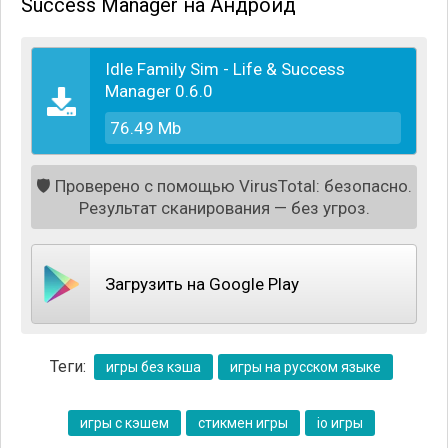
Success Manager на Андроид
Idle Family Sim - Life & Success
Manager 0.6.0
76.49 Mb
🛡️
Проверено с помощью VirusTotal: безопасно.
Результат сканирования — без угроз.
Загрузить на Google Play
В самом начале игрового процесса вам предстоит
начинать с самых низов - найти перспективную
работу, построить свой первый дом и обеспечить
членов своей семьи всем необходимым.
Теги:
игры без кэша
игры на русском языке
Выбирайте одну из предложенных профессий -
повар, актёр, полицейский и так далее.
игры с кэшем
стикмен игры
io игры
Развивайтесь на своём профессиональном