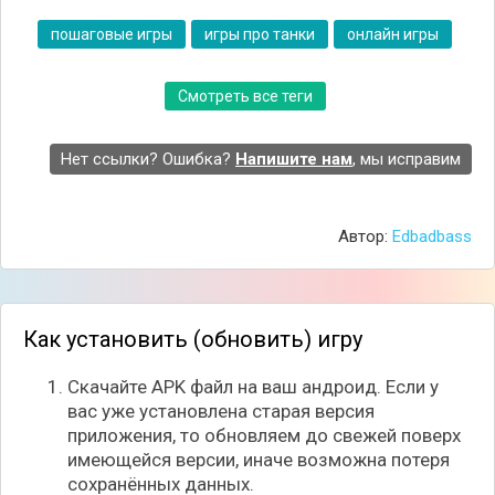
поприще и начните получать первые деньги.
Используйте полученные средства для улучшения
пошаговые игры
игры про танки
онлайн игры
своего дома: делайте ремонт, приобретайте новую
мебель и декорируйте каждую комнату в
Смотреть все теги
соответствии со своим вкусом.
Нет ссылки? Ошибка?
Напишите нам
, мы исправим
Автор:
Edbadbass
Как установить (обновить) игру
Скачайте APK файл на ваш андроид. Если у
вас уже установлена старая версия
приложения, то обновляем до свежей поверх
имеющейся версии, иначе возможна потеря
сохранённых данных.