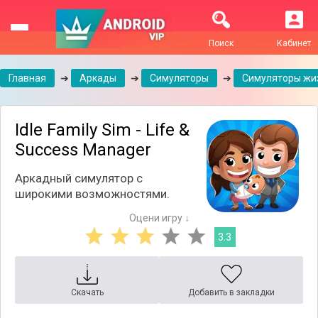
Поиск
Кабинет
Главная
➔
Аркады
➔
Симуляторы
➔
Симуляторы жи
Idle Family Sim - Life &
Success Manager
Аркадный симулятор с
широкими возможностями.
Оцени игру ↓
3.3
Скачать
Добавить в закладки