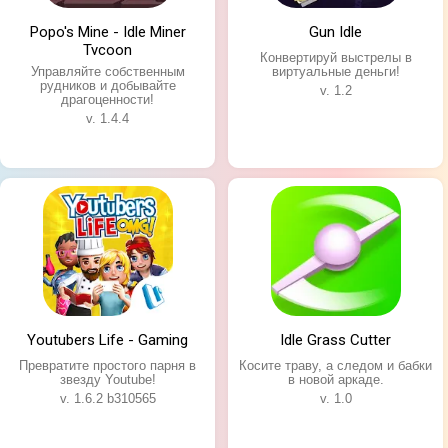
Возможность построить свой дом;
Popo's Mine - Idle Miner
Gun Idle
Красочная графика;
Tycoon
Не требует подключения к Интернету.
Конвертируй выстрелы в
Управляйте собственным
виртуальные деньги!
рудников и добывайте
v. 1.2
драгоценности!
v. 1.4.4
Youtubers Life - Gaming
Idle Grass Cutter
Превратите простого парня в
Косите траву, а следом и бабки
звезду Youtube!
в новой аркаде.
v. 1.6.2 b310565
v. 1.0