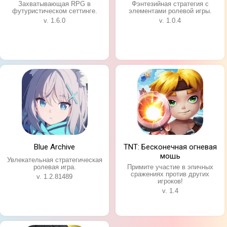
Захватывающая RPG в
Фэнтезийная стратегия с
футуристическом сеттинге.
элементами ролевой игры.
v. 1.6.0
v. 1.0.4
Blue Archive
TNT: Бесконечная огневая
мощь
Увлекательная стратегическая
ролевая игра.
Примите участие в эпичных
сражениях против других
v. 1.2.81489
игроков!
v. 1.4