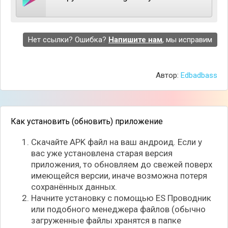
После установки данного приложения, вам
понадобится синхронизировать ваш джойстик с
Нет ссылки? Ошибка?
Напишите нам
, мы исправим
программой, что происходит практически
автоматически, нужно лишь пройти небольшие
настройки. Пользоваться можно как
Автор:
Edbadbass
полноценными геймпадами для игровых
приставок, так и мобильных устройств, где иногда
можно использовать частично сенсорный экран.
Настройки здесь достаточно гибкие, благодаря
Как установить (обновить) приложение
чему на экран можно вывести различные кнопки,
элементы управления или же менять назначение
Скачайте APK файл на ваш андроид. Если у
кнопок.
вас уже установлена старая версия
приложения, то обновляем до свежей поверх
имеющейся версии, иначе возможна потеря
сохранённых данных.
Начните установку с помощью ES Проводник
или подобного менеджера файлов (обычно
загруженные файлы хранятся в папке