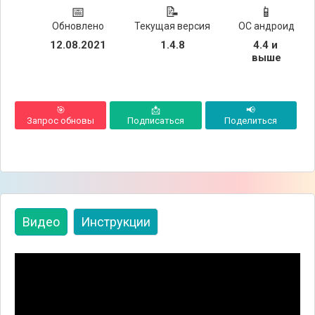
📅
📝
📱
Обновлено
Текущая версия
ОС андроид
12.08.2021
1.4.8
4.4 и 
выше
🎯
📩
📢
Запрос обновы
Подписаться
Поделиться
Видео
Инструкции