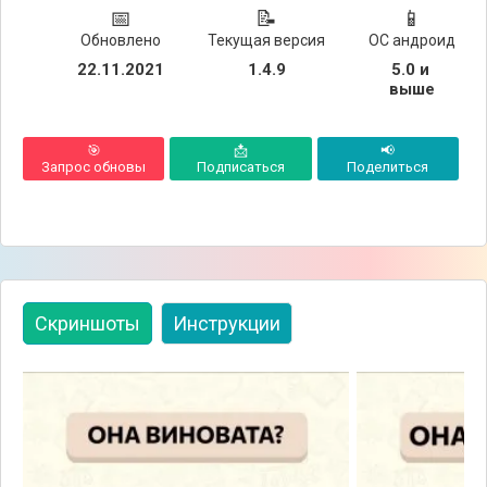
📅
📝
📱
Обновлено
Текущая версия
ОС андроид
22.11.2021
1.4.9
5.0 и 
выше
🎯
📩
📢
Запрос обновы
Подписаться
Поделиться
Скриншоты
Инструкции