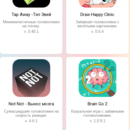
Tap Away -Тэп Эвей
Draw Happy Clinic
Минималистичные головоломки
Забавная головоломка с
на логику.
весёлыми картинками.
v. 0.40.1
v. 0.0.4
Not Not - Вынос мозга
Brain Go 2
Сумасшедшие головоломки на
Казуальная игра с забавными
скорость реакции.
головоломками.
Особенности игры:
v. 4.6.1
v. 1.0.9.1
Три варианта решения в каждой головоломке;