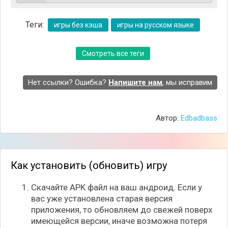
проехала на красный свет, кто угнал велосипед,
почему ребёнок украл у родителей деньги собрав
Теги:
все предоставленные улики и применив своё
игры без кэша
игры на русском языке
логическое мышление, а затем вынесите
справедливый приговор.
Смотреть все теги
Нет ссылки? Ошибка?
Напишите нам
, мы исправим
Автор:
Edbadbass
Как установить (обновить) игру
Скачайте APK файл на ваш андроид. Если у
вас уже установлена старая версия
приложения, то обновляем до свежей поверх
имеющейся версии, иначе возможна потеря