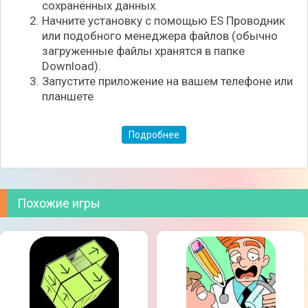
сохранённых данных.
Начните установку с помощью ES Проводник
или подобного менеджера файлов (обычно
загруженные файлы хранятся в папке
Download).
Запустите приложение на вашем телефоне или
планшете
Сложность заданий будет увеличиваться по мере
Подробнее
прохождения уровней. Иногда вам просто стоит
довериться интуиции, а иногда стоит поискать
дополнительные улики для принятия
окончательного решения. Если у вас возникли
трудности, вы всегда можете воспользоваться
Похожие игры
подсказками, которые помогут вам разобраться в
запутанном деле.