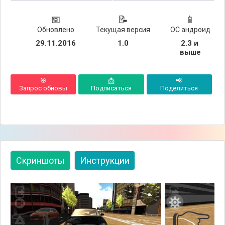
📅
📝
📱
Обновлено
Текущая версия
ОС андроид
29.11.2016
1.0
2.3 и 
выше
🎯
📩
📢
Запрос обновы
Подписаться
Поделиться
Скриншоты
Инструкции
👈
👉