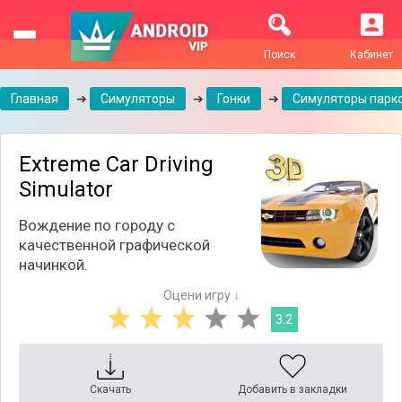
Поиск
Кабинет
Главная
➔
Симуляторы
➔
Гонки
➔
Симуляторы парк
Extreme Car Driving
Simulator
Вождение по городу с
качественной графической
начинкой.
Оцени игру ↓
3.2
Скачать
Добавить в закладки