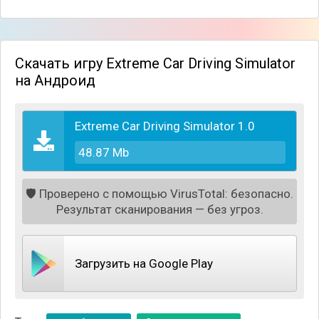
Скачать игру Extreme Car Driving Simulator
на Андроид
Extreme Car Driving Simulator 1.0
48.87 Mb
🛡️
Проверено с помощью VirusTotal: безопасно.
Результат сканирования — без угроз.
Машина не дёргается, как в дешёвой аркаде, а
имеет плавный ход, подобно настоящей физике
движения. Помимо бесчисленных ветвей
городских трасс доступны места для парковки, где
Загрузить на Google Play
при желании можно обучиться парковочному
ремеслу. Создайте свой оригинальный стиль,
выбрав понравившуюся машину и окрасив её в