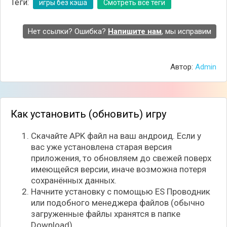
индивидуальный цвет, взяв за основу полный
Теги:
игры без кэша
Смотреть все теги
спектр цветовой гаммы. Гибкий механизм настроек
позволит отрегулировать параметры игры так, как
Нет ссылки? Ошибка?
Напишите нам
, мы исправим
вам удобно.
Автор:
Admin
Как установить (обновить) игру
Скачайте APK файл на ваш андроид. Если у
вас уже установлена старая версия
приложения, то обновляем до свежей поверх
имеющейся версии, иначе возможна потеря
сохранённых данных.
Extreme Car Driving Simulator - однозначной
Начните установку с помощью ES Проводник
удачный выстрел в своём жанре, и те, кто уже
или подобного менеджера файлов (обычно
успел протестировать данную новинку, остались
загруженные файлы хранятся в папке
довольны, не упустив возможности оставить
Download).