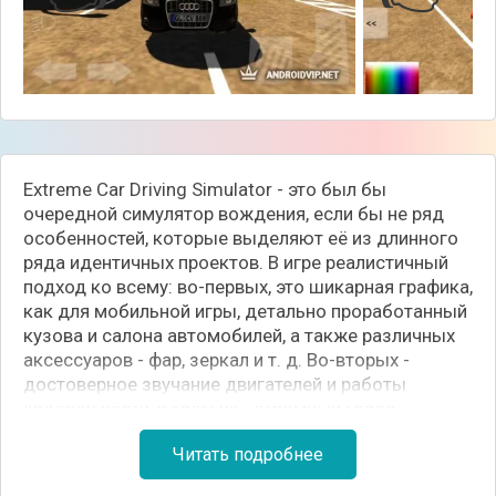
Extreme Car Driving Simulator - это был бы
очередной симулятор вождения, если бы не ряд
особенностей, которые выделяют её из длинного
ряда идентичных проектов. В игре реалистичный
подход ко всему: во-первых, это шикарная графика,
как для мобильной игры, детально проработанный
кузова и салона автомобилей, а также различных
аксессуаров - фар, зеркал и т. д. Во-вторых -
достоверное звучание двигателей и работы
ходовой части, в третьих - огромный город,
который погрузит вас в динамику городской суеты,
Читать подробнее
предоставив выбор: ездить по правилам или
гонять на пределе возможностей.