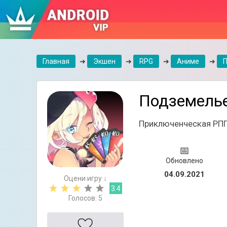
Главная
➔
Экшен
➔
RPG
➔
Аниме
➔
Подземелье
Приключенческая РПГ
📅
Обновлено
04.09.2021
Оцени игру ↓
3.4
Голосов:
5