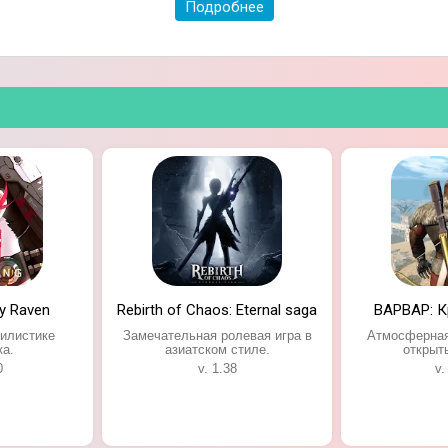
Подробнее
, карты, и прокачивайте вашего персонажа. Графика в и
юбителям данного жанра. К тому же, здесь вас ожидает
 почувствуете себя в роли главного героя.
ay Raven
Rebirth of Chaos: Eternal saga
ВАРВАР: К
илистике
Замечательная ролевая игра в
Атмосферная
ка.
азиатском стиле.
открыт
0
v. 1.38
v.