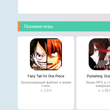
Похожие игры
По мере игры открывайте новые способности
мультфильмов, что однозначно понравится л
познакомитесь с интересными персонажами и
Fairy Tail Vs One Piece
Punishing: Gr
Захватывающий файтинг в аниме
Экшен RPG в ст
стиле.
киберпан
v. 2.0.5
v. 1.25.