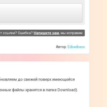
в сражении. Сами бои проходят в пошаговом
аждом шагу используйте одну или несколько
едовательно, вам понадобится выработать
т ссылки? Ошибка?
Напишите нам
, мы исправим
Автор:
Edbadbass
 обновляем до свежей поверх имеющейся
нные файлы хранятся в папке Download).