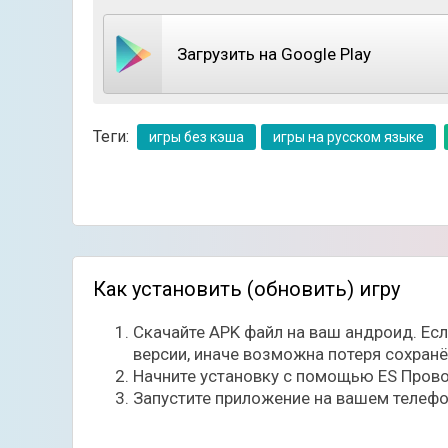
С самого начала игры вы сможете ознакомит
Загрузить на Google Play
режиме, где в вашем распоряжении будет це
из доступных карт, чтобы быстрее нанести 
вашу собственную стратегию, чтобы уничтож
Теги:
игры без кэша
игры на русском языке
Как установить (обновить) игру
Скачайте APK файл на ваш андроид. Ес
версии, иначе возможна потеря сохран
Начните установку с помощью ES Прово
Запустите приложение на вашем телефо