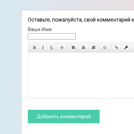
Оставьте, пожалуйста, свой комментарий 
Ваше Имя:
Особенности и игры:
Красочная графика в стиле аниме;
Множество уникальных персонажей;
Пошаговые сражения с использованием к
Интересная сюжетная линия.