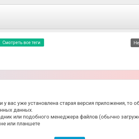
ься с принципами управления и попробовать свои силы 
лая колода карт со способностями и улучшениями. На к
урон противнику, или же вовремя успеть защититься. Сл
ать одного противника за другим.
Смотреть все теги
Не
ли у вас уже установлена старая версия приложения, то
ённых данных.
дник или подобного менеджера файлов (обычно загруже
не или планшете