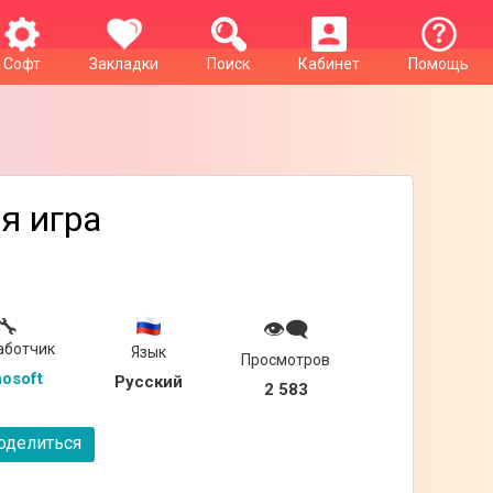
Софт
Закладки
Поиск
Кабинет
Помощь
я игра
🔧
👁‍🗨
аботчик
Язык
Просмотров
osoft
Русский
2 583
делиться