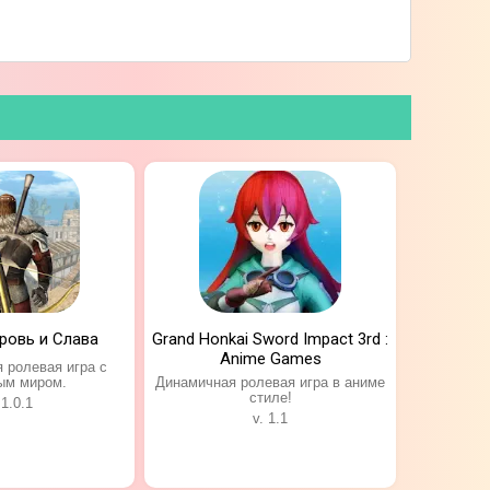
гре создана в стиле анимационных японских
 продуманная сюжетная линия, где
ровь и Слава
Grand Honkai Sword Impact 3rd :
Anime Games
 ролевая игра с
ым миром.
Динамичная ролевая игра в аниме
стиле!
 1.0.1
v. 1.1