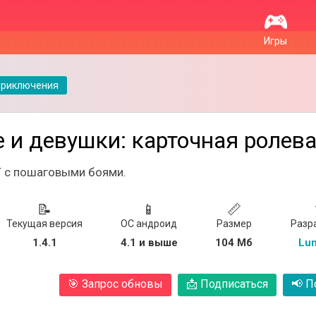
Игры
Приключения
 и девушки: карточная ролева
 с пошаговыми боями.
📝
📱
📏
Текущая версия
ОС андроид
Размер
Разр
1.4.1
4.1 и выше
104 Мб
Lun
🎯
Запрос обновы
📩
Подписаться
📢
По