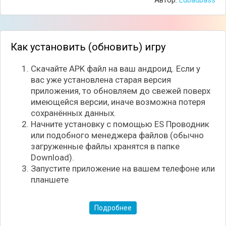
Автор:
Edbadbass
химические реагенты, сканеры и так далее. Но
конечно же главным приборов в таком деле это
ваши глаза и ум.
Как установить (обновить) игру
Скачайте APK файл на ваш андроид. Если у
вас уже установлена старая версия
приложения, то обновляем до свежей поверх
имеющейся версии, иначе возможна потеря
сохранённых данных.
Начните установку с помощью ES Проводник
или подобного менеджера файлов (обычно
загруженные файлы хранятся в папке
Download).
Запустите приложение на вашем телефоне или
планшете
Подробнее