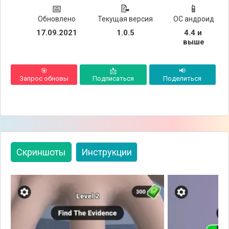
📅
📝
📱
Обновлено
Текущая версия
ОС андроид
17.09.2021
1.0.5
4.4 и 
выше
🎯
📩
📢
Запрос обновы
Подписаться
Поделиться
Скриншоты
Инструкции