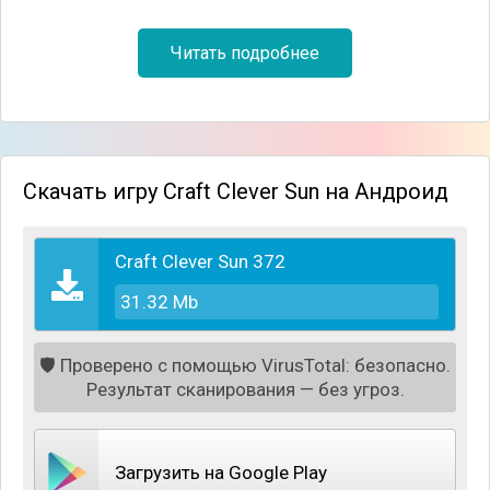
Читать подробнее
Скачать игру Craft Clever Sun на Андроид
Craft Clever Sun 372
В начале игрового процесса вы сможете выбрать и
31.32 Mb
настроить своего собственного героя - мальчика
или девочку, с которым затем можно отправиться
покорять большой пиксельный мир полный
🛡️
Проверено с помощью VirusTotal: безопасно.
различных возможностей. Начните крафтить
Результат сканирования — без угроз.
предметы и занимайтесь постройкой различных
видов зданий - от простых домов до пирамид и
замков. Обустраивайте свои дома и украшайте их
Загрузить на Google Play
мебелью и декором.