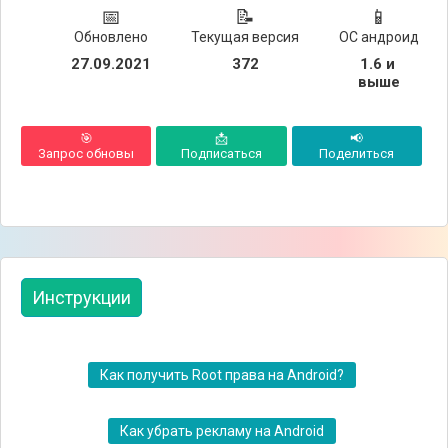
📅
📝
📱
Обновлено
Текущая версия
ОС андроид
27.09.2021
372
1.6 и 
выше
🎯
📩
📢
Запрос обновы
Подписаться
Поделиться
Инструкции
Как получить Root права на Android?
Как убрать рекламу на Android