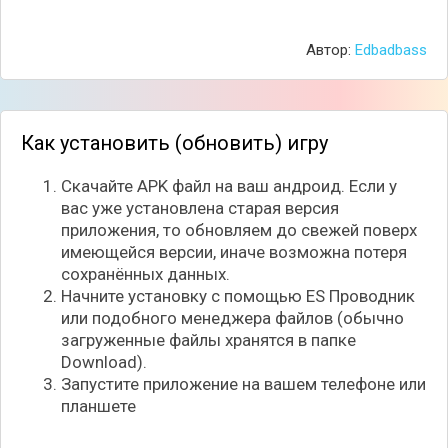
Автор:
Edbadbass
Как установить (обновить) игру
Скачайте APK файл на ваш андроид. Если у
вас уже установлена старая версия
приложения, то обновляем до свежей поверх
имеющейся версии, иначе возможна потеря
сохранённых данных.
Начните установку с помощью ES Проводник
или подобного менеджера файлов (обычно
За каждой волной противников будет следовать
загруженные файлы хранятся в папке
босс, битва с которым может оказаться довольно
Download).
сложной, поэтому не забывайте оставлять
Запустите приложение на вашем телефоне или
некоторые силы напоследок. Получайте золотые
планшете
монетки и очки таланта за победу над врагами и
используйте свои награды, чтобы улучшить своих