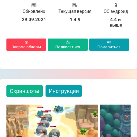
📅
📝
📱
Обновлено
Текущая версия
ОС андроид
29.09.2021
1.4.9
4.4 и 
выше
🎯
📩
📢
Запрос обновы
Подписаться
Поделиться
Скриншоты
Инструкции