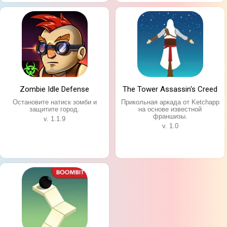
Особенности игры:
Более 60 героев;
Уникальные навыки и способности;
Красочная мультяшная графика;
Zombie Idle Defense
The Tower Assassin's Creed
Функция автоматического боя;
Остановите натиск зомби и
Прикольная аркада от Ketchapp
Таблица лидеров со всего мира.
защитите город.
на основе известной
франшизы.
v. 1.1.9
v. 1.0