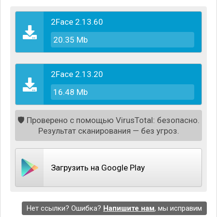
2Face 2.13.60
20.35 Mb
2Face 2.13.20
16.48 Mb
🛡️
Проверено с помощью VirusTotal: безопасно.
Результат сканирования — без угроз.
Теперь для того, чтобы использовать два аккаунта
в WhatsApp или несколько учётных записей в
Загрузить на Google Play
Instagram или Vk вовсе не нужно постоянно
выходить из аккаунта, переключаться между ними
или использовать сразу два устройства. Вы
Нет ссылки? Ошибка?
Напишите нам
, мы исправим
можете просто продублировать любимые