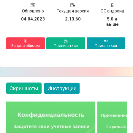
📅
📝
📱
Обновлено
Текущая версия
ОС андроид
04.04.2023
2.13.60
5.0 и 
выше
🎯
📩
📢
Запрос обновы
Подписаться
Поделиться
Скриншоты
Инструкции