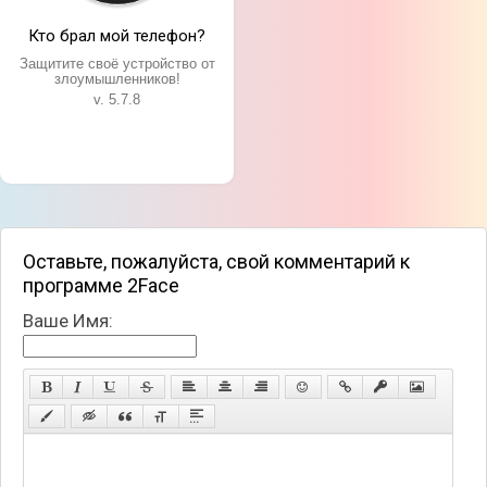
Возможность дублировать любое приложение;
Использование двух аккаунтов одновременно;
Кто брал мой телефон?
Дополнительная защита паролем;
Защитите своё устройство от
злоумышленников!
Переключение между приложениями в один
v. 5.7.8
клик;
Простой и удобный интерфейс.
Оставьте, пожалуйста, свой комментарий к
программе 2Face
Ваше Имя: