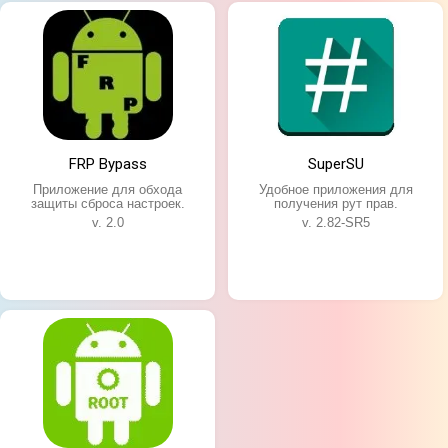
Особенности приложения:
Простой процесс установки;
Подходит для более 10 тысяч моделей
смартфонов;
Автоматическая настройка;
Не занимает много места на смартфоне.
FRP Bypass
SuperSU
Приложение для обхода
Удобное приложения для
защиты сброса настроек.
получения рут прав.
v. 2.0
v. 2.82-SR5