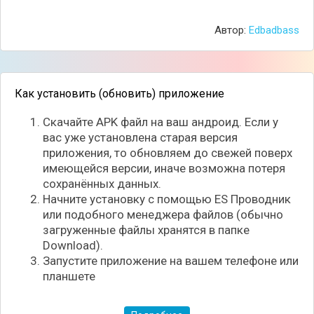
и повлиять на работу смартфона или планшета. К
тому же, это приложение подходит для
Автор:
Edbadbass
большинства современных устройств.
Как установить (обновить) приложение
Скачайте APK файл на ваш андроид. Если у
вас уже установлена старая версия
приложения, то обновляем до свежей поверх
имеющейся версии, иначе возможна потеря
сохранённых данных.
Начните установку с помощью ES Проводник
или подобного менеджера файлов (обычно
загруженные файлы хранятся в папке
Download).
Запустите приложение на вашем телефоне или
планшете
После того, как у вас открылся доступ к корневым
настройкам гаджета, вы сможете разгонять