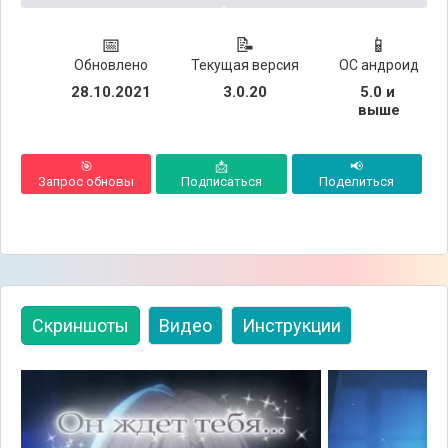
📅
📝
📱
Обновлено
Текущая версия
ОС андроид
28.10.2021
3.0.20
5.0 и 
выше
🎯
📩
📢
Запрос обновы
Подписаться
Поделиться
Скриншоты
Видео
Инструкции