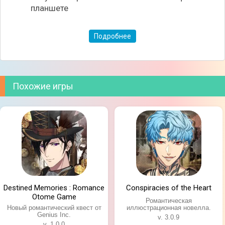
ручке и своей натурой напоминающий писателей и
планшете
поэтов, красноречивый и обходительный дух Аямэ,
заключенный в шпильке кандзаси и мечтающий
снова вернуться в мир живых, а так же
Подробнее
привязанный к шарику тэмари темпераментный и
вспыльчивый дух Хакурэна. Как и обычно бывает в
визуальных новеллах, вы будете общаться с
героями, принимать важные решения и сами
Похожие игры
выстраивать дальнейший сюжет.
Destined Memories : Romance
Conspiracies of the Heart
Otome Game
Романтическая
Новый романтический квест от
иллюстрационная новелла.
Genius Inc.
v. 3.0.9
v. 1.0.0