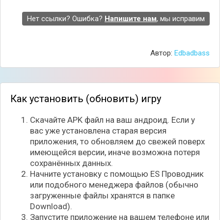
героиня не только пытается удержать на плаву
семейный бизнес, но и знакомится с тремя
Нет ссылки? Ошибка?
Напишите нам
, мы исправим
призраками семейных реликвий, которые обитают
в стенах магазинчика и хотят помочь защититься
от злого духа.
Автор:
Edbadbass
Как установить (обновить) игру
Скачайте APK файл на ваш андроид. Если у
вас уже установлена старая версия
приложения, то обновляем до свежей поверх
имеющейся версии, иначе возможна потеря
сохранённых данных.
Начните установку с помощью ES Проводник
или подобного менеджера файлов (обычно
загруженные файлы хранятся в папке
Познакомьтесь с основными героями истории -
Download).
защитный дух Юуму, заключённый в перьевой
Запустите приложение на вашем телефоне или