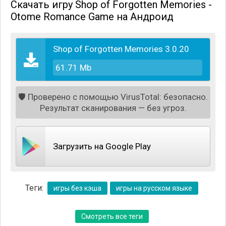
Скачать игру Shop of Forgotten Memories -
Otome Romance Game на Андроид
Shop of Forgotten Memories 3.0.20
61.71 Mb
🛡️
Проверено с помощью VirusTotal: безопасно.
Результат сканирования — без угроз.
Загрузить на Google Play
Антикварный магазинчик, которым до недавнего
времени заведовала бабушка вашей героини,
Теги:
игры без кэша
игры на русском языке
занимается продажей довольно необычных
предметов - различного рода артефактов и прочих
Смотреть все теги
уникальных вещичек. Оказавшись там ваша