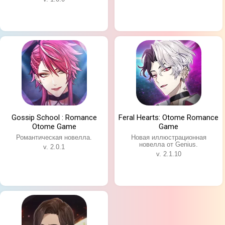
Gossip School : Romance
Feral Hearts: Otome Romance
Otome Game
Game
Особенности игры:
Романтическая новелла.
Новая иллюстрационная
Таинственный и мистический сюжет;
новелла от Genius.
v. 2.0.1
v. 2.1.10
Несколько разных концовок;
Возможность влиять на развитие истории;
Яркие и обворожительные герои;
Красивые илююстрации в аниме стиле.