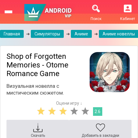
Поиск
Кабинет
Главная
➔
Симуляторы
➔
Аниме
➔
Аниме новеллы
Shop of Forgotten
Memories - Otome
Romance Game
Визуальная новелла с
мистическим сюжетом.
Оцени игру ↓
2.6
Скачать
Добавить в закладки