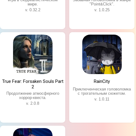
мире.
"Point&Click".
v. 0.32.2
v. 1.0.25
True Fear: Forsaken Souls Part
RainCity
2
Приключенческая головоломка
Продолжение атмосферного
с трогательным сюжетом.
хоррор-квеста.
v. 1.0.11
v. 2.0.8