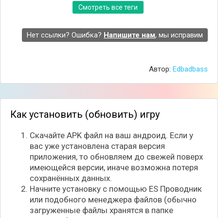
Смотреть все теги
Нет ссылки? Ошибка?
Напишите нам
, мы исправим
Автор:
Edbadbass
Как установить (обновить) игру
Понадобится решить немало головоломок, чтобы
получить хоть какой-то намёк на происходящее, и
Скачайте APK файл на ваш андроид. Если у
понять куда двигаться дальше. Однако будьте
вас уже установлена старая версия
осторожны во время решения различных задач,
приложения, то обновляем до свежей поверх
так-как в доме как оказывается вы совсем не
имеющейся версии, иначе возможна потеря
одни. Используйте различные предметы в целях
сохранённых данных.
самообороны, или же просто прячьтесь от
Начните установку с помощью ES Проводник
существа в укромных местах!
или подобного менеджера файлов (обычно
загруженные файлы хранятся в папке