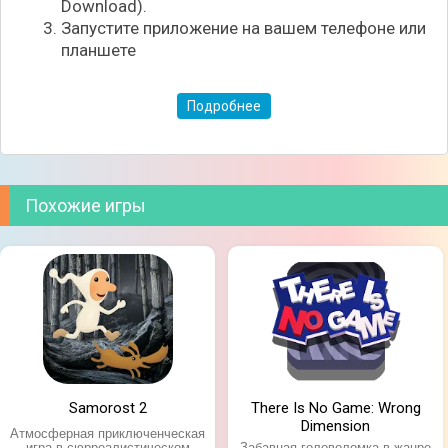
Download).
Запустите приложение на вашем телефоне или
планшете
Подробнее
Похожие игры
Особенности игры:
Большое здание с десятками помещений;
Качественная картинка с пугающей
атмосферой;
Увлекательный сюжет;
Множество сложных головоломок.
Samorost 2
There Is No Game: Wrong
Dimension
Атмосферная приключенческая
игра в сюрреалистическом
Забавная головоломка в жанре