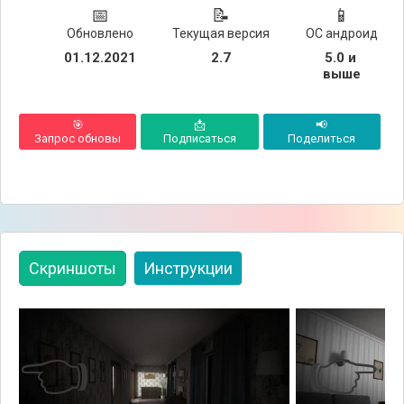
📅
📝
📱
Обновлено
Текущая версия
ОС андроид
01.12.2021
2.7
5.0 и 
выше
🎯
📩
📢
Запрос обновы
Подписаться
Поделиться
Скриншоты
Инструкции
👈
👉