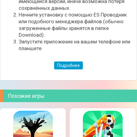
имеющейся версии, иначе возможна потеря
сохранённых данных.
Начните установку с помощью ES Проводник
или подобного менеджера файлов (обычно
загруженные файлы хранятся в папке
Download).
Запустите приложение на вашем телефоне или
планшете
Подробнее
Особенности игры:
Различные улучшения, технологии и
Похожие игры
инструменты;
Бизнес составляющая нефтедобычи;
Развитие деловых отношений и покупка акций;
Стратегия в реальном времени;
Реалистичные аспекты управления
нефтедобычей.