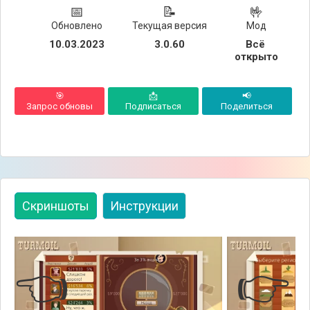
📅
📝
🤟
Обновлено
Текущая версия
Мод
10.03.2023
3.0.60
Всё 
открыто
🎯
📩
📢
Запрос обновы
Подписаться
Поделиться
Скриншоты
Инструкции
👈
👉