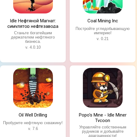
Idle Нефтяной Магнат:
Coal Mining Inc
симулятор нефтезавода
Постройте угледобывающую
Станьте богатейшим
империю!
держателем нефтяного
v. 0.21
бизнеса.
v. 4.0.10
Oil Well Drilling
Popo's Mine - Idle Miner
Tycoon
Пробурите нефтяную скважину!
Управляйте собственным
v. 7.6
рудников и добывайте
драгоценности!