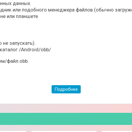
ённых данных.
дник или подобного менеджера файлов (обычно загруже
не или планшете
 не запускать).
каталог /Android/obb/
ем/файл.obb.
Подробнее