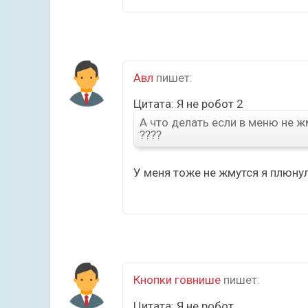
Авл
пишет:
Цитата: Я не робот 2
А что делать если в меню не ж
????
У меня тоже не жмутся я плюнул
Кнопки говнише
пишет:
Цитата: Я не робот