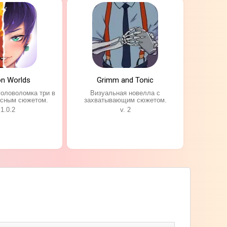
on Worlds
Grimm and Tonic
головоломка три в
Визуальная новелла с
есным сюжетом.
захватывающим сюжетом.
 1.0.2
v. 2