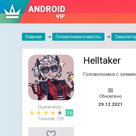
Главная
➔
Головоломки и квесты
➔
Симулято
Helltaker
Головоломка с элеме
📅
Обновлено
29.12.2021
Оцени игру ↓
3.6
Голосов:
129