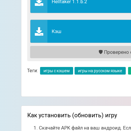
Helltaker 1.1.b.2
Кэш
🛡️
Проверено с
Теги:
игры с кэшем
игры на русском языке
Как установить (обновить) игру
Скачайте APK файл на ваш андроид. Ес