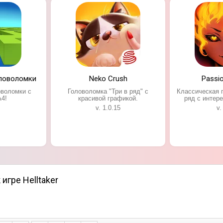
оловоломки
Neko Crush
Passi
оволомки с
Головоломка "Три в ряд" с
Классическая 
4!
красивой графикой.
ряд с интер
v. 1.0.15
v.
игре Helltaker