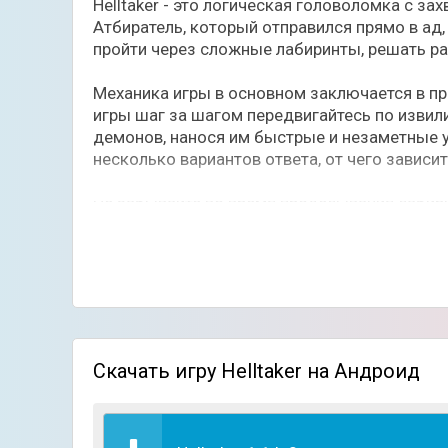
Helltaker - это логическая головоломка с з
Атбиратель, который отправился прямо в ад
пройти через сложные лабиринты, решать ра
Механика игры в основном заключается в пр
игры шаг за шагом передвигайтесь по извил
демонов, нанося им быстрые и незаметные уд
несколько вариантов ответа, от чего зависи
Не забывайте во время проделывания лабири
олдскульном стиле с видом сверху, где упр
Задачу усложняет то, что на прохождение ур
Особенности игры:
Красочная графика в стиле аниме;
Интересная сюжетная линия;
Продуманные диалоги с разными вариант
Скачать игру Helltaker на Андроид
Классическая механика головоломок на 