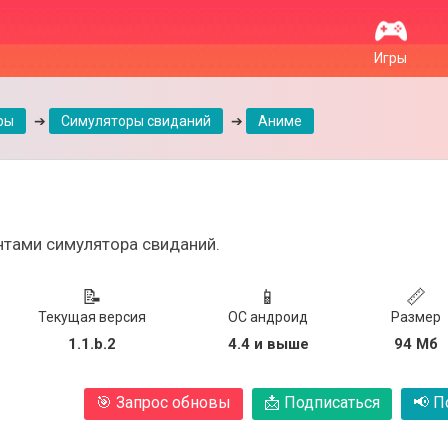
Игры
ры
➔
Симуляторы свиданий
➔
Аниме
нтами симулятора свиданий.
📝
📱
📏
Текущая версия
ОС андроид
Размер
1.1.b.2
4.4 и выше
94 Мб
🎯
Запрос обновы
📩
Подписаться
📢
По