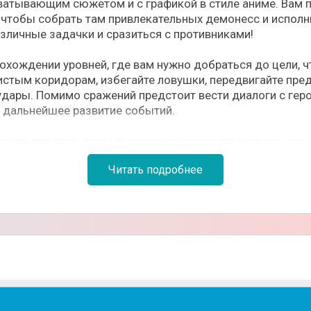
ахватывающим сюжетом и с графикой в стиле аниме. Вам 
, чтобы собрать там привлекательных демонесс и исполн
зличные задачки и сразиться с противниками!
охождении уровней, где вам нужно добраться до цели, ч
истым коридорам, избегайте ловушки, передвигайте пре
ары. Помимо сражений предстоит вести диалоги с героин
т дальнейшее развитие событий.
нтов собирать руны, они вам понадобятся в финальной ч
авлять героем нужно при помощи стрелок, пошагово пере
Читать подробнее
овня даётся лишь несколько ходов, будьте внимательнее
ами ответов;
прохождение лабиринтов.