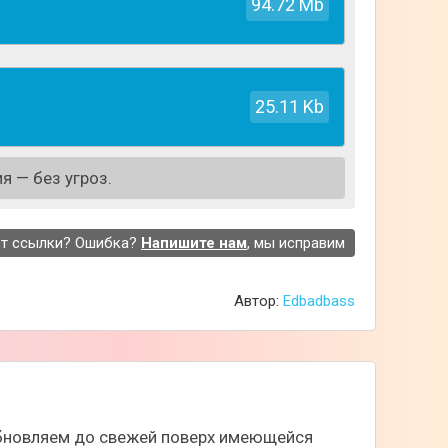
94.72 Mb
25.11 Kb
я — без угроз.
т ссылки? Ошибка?
Напишите нам
, мы исправим
Автор:
Edbadbass
 обновляем до свежей поверх имеющейся