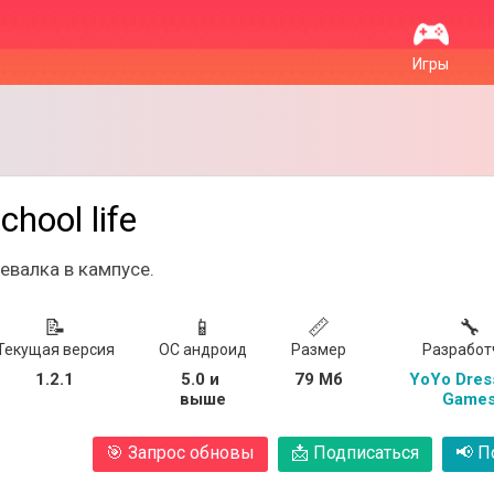
Игры
chool life
евалка в кампусе.
📝
📱
📏
🔧
Текущая версия
ОС андроид
Размер
Разработ
1.2.1
5.0 и 
79 Мб
YoYo Dres
выше
Game
🎯
Запрос обновы
📩
Подписаться
📢
По