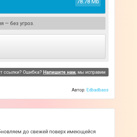
78.78 Mb
я — без угроз.
т ссылки? Ошибка?
Напишите нам
, мы исправим
Автор:
Edbadbass
 одевать своих персонажей для будущих
роев, начиная от выбора цвета глаз и
ероев, добавлять текст и придумывать свои
 обновляем до свежей поверх имеющейся