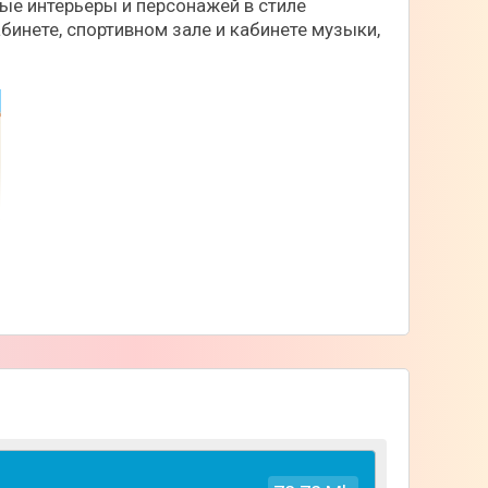
ьные интерьеры и персонажей в стиле
инете, спортивном зале и кабинете музыки,
ра детально проектируя бэкграунд для своих
х сцен. Придумайте и воссоздайте свою
или бассейн для физкультуры, создайте