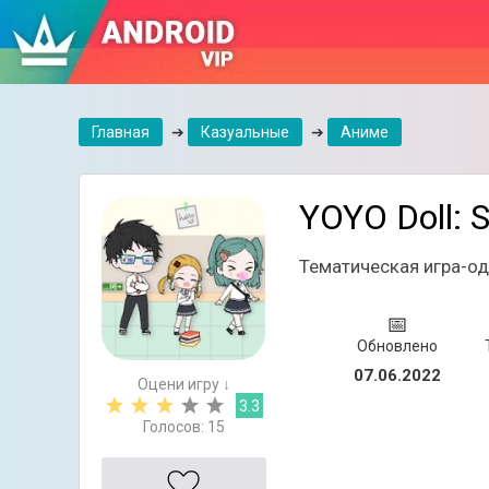
Главная
➔
Казуальные
➔
Аниме
YOYO Doll: S
Тематическая игра-од
📅
Обновлено
07.06.2022
Оцени игру ↓
3.3
Голосов:
15