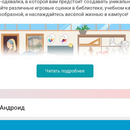
гра-одевалка, в которой вам предстоит создавать уникал
те различные игровые сценки в библиотеке, учебном каб
ообразной, и наслаждайтесь весёлой жизнью в кампусе!
Читать подробнее
а Андроид
те стать не только стилистом, но и дизайнером интерье
категорий самых разных предметов для создания игровы
ков музыки или рисования, обустройте спортивный зал 