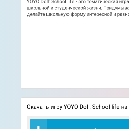
YOYO Doll: School life - это тематическая и
школьной и студенческой жизни. Придумывай
делайте школьную форму интересной и разн
Скачать игру YOYO Doll: School life н
В этой тематической игре-одевалке вы сможе
героев. В редакторе вы найдёте множество 
креативную и вдохновляющую студию для уро