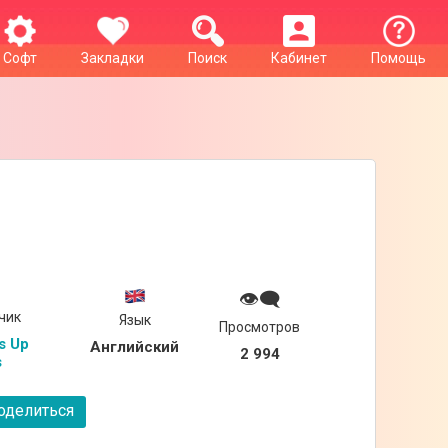
Софт
Закладки
Поиск
Кабинет
Помощь
👁‍🗨
чик
Язык
Просмотров
s Up 
Английский
2 994
s
делиться