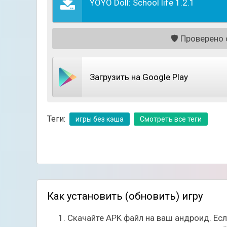
интерьер библиотеки, учительской комнаты 
YOYO Doll: School life 1.2.1
🛡️
Проверено с
Загрузить на Google Play
Теги:
игры без кэша
Смотреть все теги
После создания бэкграунда можно перейти 
сценок. Здесь так же представлено немало 
причёски героя и заканчивая одеждой. Все 
Как установить (обновить) игру
истории.
Скачайте APK файл на ваш андроид. Ес
Особенности игры: