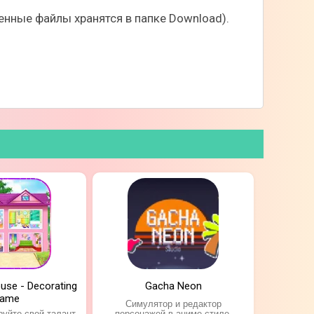
нные файлы хранятся в папке Download).
use - Decorating
Gacha Neon
ame
Симулятор и редактор
уйте свой талант
персонажей в аниме стиле.