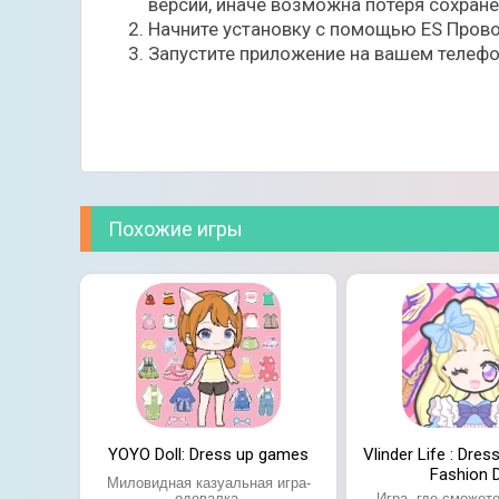
версии, иначе возможна потеря сохран
Редактор бэкраунда и персонажей;
Начните установку с помощью ES Прово
Большое разнообразие игровых сцен;
Запустите приложение на вашем телефо
Возможность добавлять текст и создават
Тематические предметы из серии кампуса
Возможность дать волю своему воображе
Похожие игры
YOYO Doll: Dress up games
Vlinder Life : Dre
Fashion D
Миловидная казуальная игра-
одевалка.
Игра, где сможет