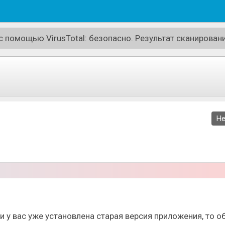
или игровой площадки.
 помощью VirusTotal: безопасно. Результат сканировани
Не
к редактору персонажей, где вы сможете придумывать и
возможностей для создания действительно уникальных ге
персонажи и бэкграунды можно сохранять, менять позы г
ли у вас уже установлена старая версия приложения, то