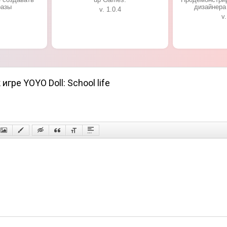
разы
дизайнера 
v. 1.0.4
v.
гре YOYO Doll: School life