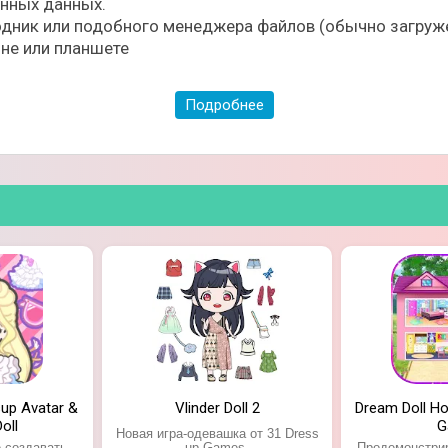
ённых данных.
дник или подобного менеджера файлов (обычно загруже
не или планшете
ь диалоги;
;
Подробнее
нию и творчеству.
ssup Avatar &
Vlinder Doll 2
Dream Doll Ho
oll
G
Новая игра-одевашка от 31 Dress
е создавать
up Games.
Продемонстрир