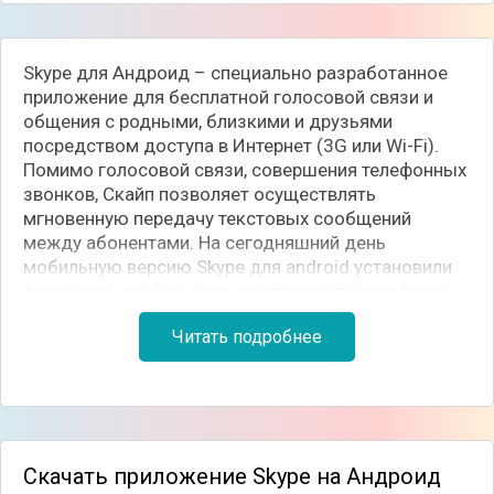
Skype для Андроид – специально разработанное
приложение для бесплатной голосовой связи и
общения с родными, близкими и друзьями
посредством доступа в Интернет (3G или Wi-Fi).
Помимо голосовой связи, совершения телефонных
звонков, Скайп позволяет осуществлять
мгновенную передачу текстовых сообщений
между абонентами. На сегодняшний день
мобильную версию Skype для android установили
более чем 250 млн. пользователей во всем мире.
Читать подробнее
Скайп на Андроид открывает пользователям
множество возможностей благодаря обширному
функционалу. Помимо бесплатных звонков и
отправки СМС-сообщений другим пользователям, у
которых установлено данное приложение,
используя Скайп по выгодным тарифам можно
Скачать приложение Skype на Андроид
совершать телефонные звонки на стационарные