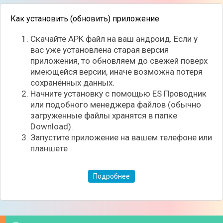
• возможность бесплатной отправки
мультимедийных файлов.
Как установить (обновить) приложение
К недостаткам можно отнести: отсутствие
Скачайте APK файл на ваш андроид. Если у
проверки орфографии, несовершенную
вас уже установлена старая версия
синхронизацию между приложениями,
приложения, то обновляем до свежей поверх
запущенными на смартфоне и установленными на
имеющейся версии, иначе возможна потеря
ПК, частыми сбоями в работе программы,
сохранённых данных.
необходимость наличия качественного Интернет-
Начните установку с помощью ES Проводник
соединения. Есть надежда, что в скором будущем
или подобного менеджера файлов (обычно
появиться облегченная версия приложения (Lite-
загруженные файлы хранятся в папке
версии), которая, пусть и с ограниченными
Download).
возможностями и функциями, но будет работать
Запустите приложение на вашем телефоне или
на любых типах мобильных устройств.
планшете
Подробнее