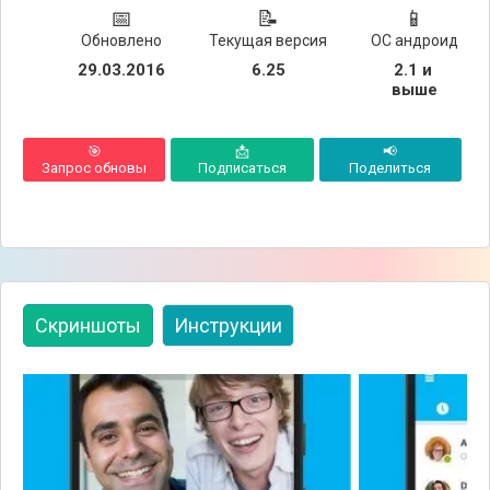
📅
📝
📱
Обновлено
Текущая версия
ОС андроид
29.03.2016
6.25
2.1 и 
выше
🎯
📩
📢
Запрос обновы
Подписаться
Поделиться
Скриншоты
Инструкции