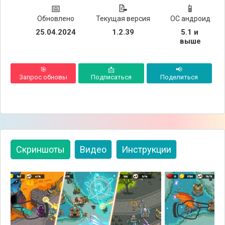
📅
📝
📱
Обновлено
Текущая версия
ОС андроид
25.04.2024
1.2.39
5.1 и 
выше
🎯
📩
📢
Запрос обновы
Подписаться
Поделиться
Скриншоты
Видео
Инструкции
👈
👉