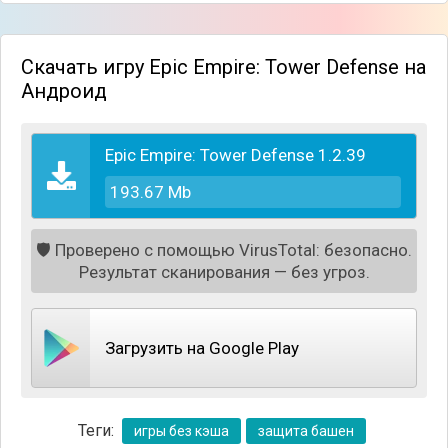
Скачать игру Epic Empire: Tower Defense на
Андроид
С самого начала игры вам будут доступны
Epic Empire: Tower Defense 1.2.39
несколько видов башен и других юнитов, вместе с
которыми вам понадобится соорудить оборону.
193.67 Mb
Враги для удобства двигаются только по
основным дорогам, и вам заранее предстоит
🛡️
Проверено с помощью VirusTotal: безопасно.
продумать о различных сценариях, и расставить
Результат сканирования — без угроз.
защиту как можно эффективнее.
Загрузить на Google Play
Теги:
игры без кэша
защита башен