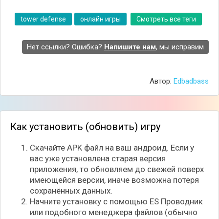
tower defense
онлайн игры
Смотреть все теги
Нет ссылки? Ошибка?
Напишите нам
, мы исправим
По мере игры конечно же вам откроются все более
новые юниты, а также получиться прокачивать уже
Автор:
Edbadbass
имеющихся, увеличивая их характеристики и урон.
Помимо защитных сооружений есть несколько
способностей, питомцев и героев, которые можно
использовать в экстренных ситуациях, чтобы
Как установить (обновить) игру
остановить потом движущихся на вас врагов!
Скачайте APK файл на ваш андроид. Если у
Особенности игры:
вас уже установлена старая версия
Красочная графика с эпичными эффектами;
приложения, то обновляем до свежей поверх
Десятки видов юнитов;
имеющейся версии, иначе возможна потеря
Множество разнообразных уровней;
сохранённых данных.
Сражения с боссами;
Начните установку с помощью ES Проводник
Возможность участвовать в турнирах.
или подобного менеджера файлов (обычно