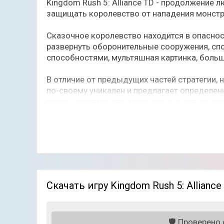
Kingdom Rush 5: Alliance TD - продолжение 
защищать королевство от нападения монстр
Сказочное королевство находится в опаснос
развернуть оборонительные сооружения, сп
способностями, мультяшная картинка, боль
В отличие от предыдущих частей стратегии,
по-своему уникален и предлагает определен
магов, некромантов, магические и прочие со
Чтобы победить всех ужасных врагов, приде
защитные башни и своевременно применять з
появляются новые противники и трудности, 
монстров и освободите королевство.
Особенности игры:
Скачать игру Kingdom Rush 5: Allianc
Свыше 27 уникальных героев;
Элитные башни с необычным функционал
Разные поля сражений;
🛡️
Проверено с
Более 50 игровых достижений;