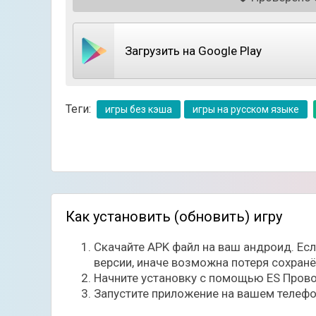
Привычная игровая механика;
Простое управление.
Загрузить на Google Play
Теги:
игры без кэша
игры на русском языке
Как установить (обновить) игру
Скачайте APK файл на ваш андроид. Ес
версии, иначе возможна потеря сохран
Начните установку с помощью ES Прово
Запустите приложение на вашем телефо