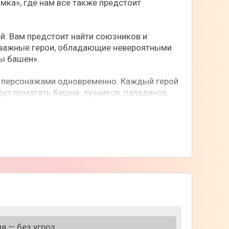
мка», где нам все также предстоит
ей. Вам предстоит найти союзников и
отважные герои, обладающие невероятными
ы башен».
мя персонажами одновременно. Каждый герой
ут помогать башни: лучников, паладинов,
на поле боя, строить только необходимые
тепенно увеличивается сложность,
в эпическом приключении, одолейте всех
я — без угроз.