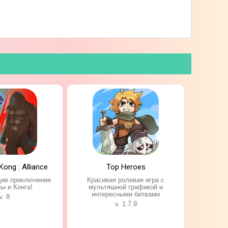
Kong : Alliance
Top Heroes
ие приключения
Красивая ролевая игра с
ы и Конга!
мультяшной графикой и
интересными битвами
v. 8
v. 1.7.9