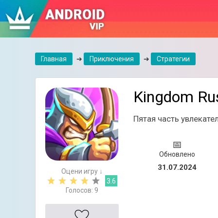
Главная
➔
Приключения
➔
Стратегии
Kingdom Rus
Пятая часть увлекате
📅
Обновлено
31.07.2024
Оцени игру ↓
3.6
Голосов:
9