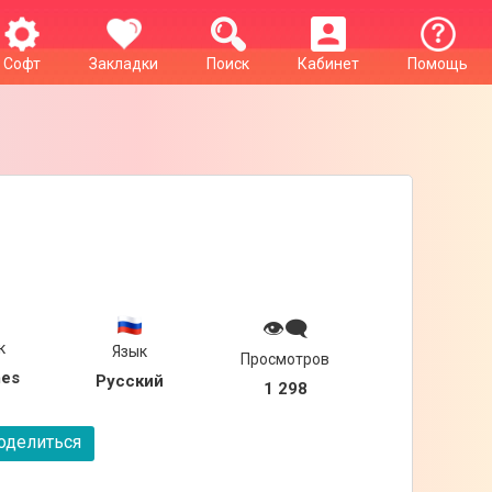
Софт
Закладки
Поиск
Кабинет
Помощь
👁‍🗨
к
Язык
Просмотров
mes
Русский
1 298
делиться