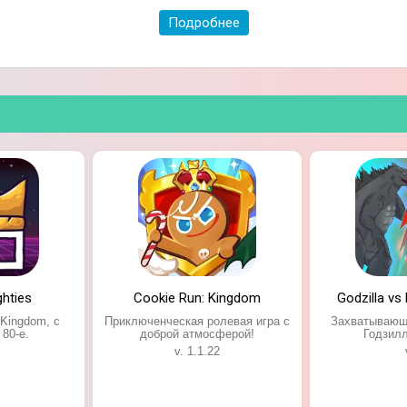
Подробнее
hties
Cookie Run: Kingdom
Godzilla vs 
 Kingdom, с
Приключенческая ролевая игра с
Захватывающ
 80-е.
доброй атмосферой!
Годзилл
v. 1.1.22