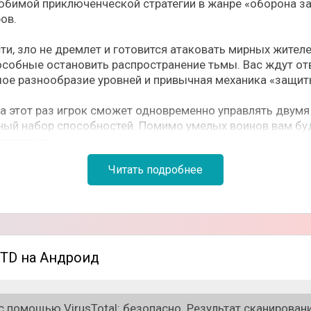
любимой приключенческой стратегии в жанре «оборона за
ов.
ти, зло не дремлет и готовится атаковать мирных жител
особные остановить распространение тьмы. Вас ждут 
шое разнообразие уровней и привычная механика «защит
 на этот раз игрок сможет одновременно управлять дву
ный набор способностей. Помимо умелых воинов вам буд
оружения.
Читать подробнее
тся сильно постараться, умело располагать персонажей 
аклинания. Каждый уровень разделен на волны, где пос
с которыми вам придется столкнуться. Примите участие 
e TD на Андроид
ом;
 помощью VirusTotal: безопасно. Результат сканировани