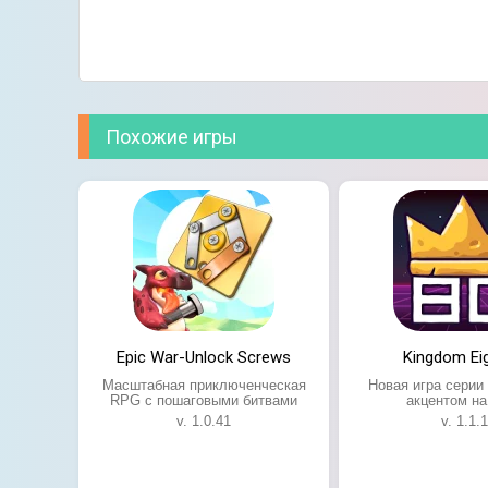
Похожие игры
Epic War-Unlock Screws
Kingdom Eig
Масштабная приключенческая
Новая игра серии
RPG с пошаговыми битвами
акцентом на
v. 1.0.41
v. 1.1.1