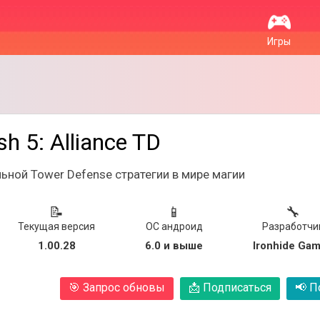
Игры
h 5: Alliance TD
льной Tower Defense стратегии в мире магии
📝
📱
🔧
Текущая версия
ОС андроид
Разработчи
1.00.28
6.0 и выше
Ironhide Ga
🎯
Запрос обновы
📩
Подписаться
📢
По