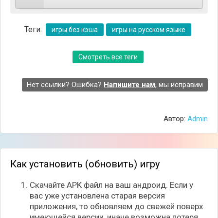
Теги:
игры без кэша
игры на русском языке
Смотреть все теги
Нет ссылки? Ошибка?
Напишите нам
, мы исправим
Автор:
Admin
В первую очередь необходимо заняться
помещением, где будут проходить все основные
Как установить (обновить) игру
работы. Примерочные должны быть удобно
расставлены, касса не занимать много места,
Скачайте APK файл на ваш андроид. Если у
вешалки всегда под рукой, чтобы покупатели могу
вас уже установлена старая версия
сразу посмотреть на доступные фасоны. Чем
приложения, то обновляем до свежей поверх
выше популярность магазина, тем больше затрат
имеющейся версии, иначе возможна потеря