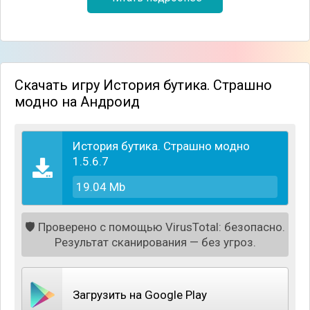
Скачать игру История бутика. Страшно
модно на Андроид
История бутика. Страшно модно
1.5.6.7
19.04 Mb
Первые шаги в мир дизайна, популярные бренды и
показы высокой моды - все это на самом деле
🛡️
Проверено с помощью VirusTotal: безопасно.
очень тяжелый труд. Игрокам предстоит не только
Результат сканирования — без угроз.
продавать товары самым капризным
покупательницам, но еще и создавать новые
коллекции. И даже это лишь малый список тех дел,
которые предстоит совершить.
Загрузить на Google Play