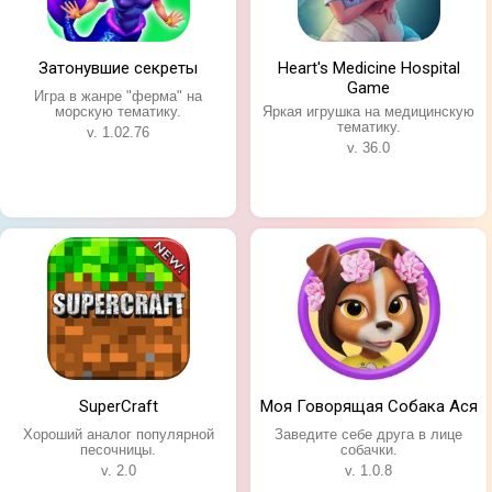
Затонувшие секреты
Heart's Medicine Hospital
Game
Игра в жанре "ферма" на
морскую тематику.
Яркая игрушка на медицинскую
тематику.
v. 1.02.76
v. 36.0
SuperCraft
Моя Говорящая Собака Ася
Хороший аналог популярной
Заведите себе друга в лице
песочницы.
собачки.
v. 2.0
v. 1.0.8