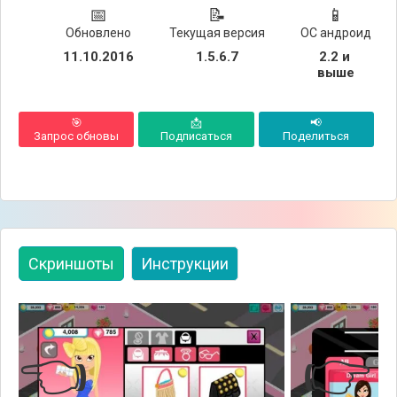
📅
📝
📱
Обновлено
Текущая версия
ОС андроид
11.10.2016
1.5.6.7
2.2 и 
выше
🎯
📩
📢
Запрос обновы
Подписаться
Поделиться
Скриншоты
Инструкции
👈
👉