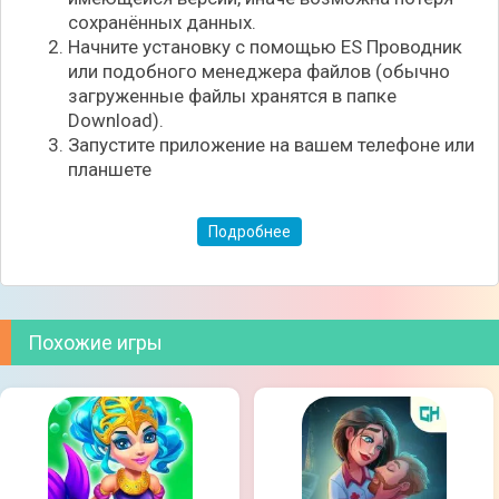
требуется на расширение помещения. А вместе с
сохранённых данных.
этим снова и снова придется менять интерьер
Начните установку с помощью ES Проводник
помещения и его общий декор.
или подобного менеджера файлов (обычно
загруженные файлы хранятся в папке
Конечно же, самое главное внимание займет
Download).
создание вещей и аксессуаров. Положитесь на
Запустите приложение на вашем телефоне или
свой вкус, и создавайте неповторимые коллекции
планшете
на различные тематики. Когда ваша коллекция
готова, обязательно развешайте вещи на
манекенах, чтобы привлечь внимание покупателей.
Подробнее
Когда уровень продаж начнет повышаться, станут
доступны и другие возможности. Например,
выкройки для новой одежды и аксессуаров, а
также шанс сменить имидж главной героини.
Похожие игры
Причем этому аспекту можно посвятить довольно
много времени, ведь игрокам необходимо
изменить все, начиная с цвета глаза девушки и
заканчивая новыми туфлями.