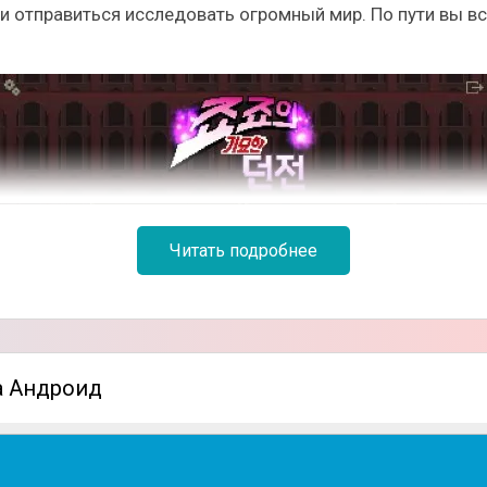
и отправиться исследовать огромный мир. По пути вы в
Читать подробнее
ровых класса, среди которых найдёте как могущественны
на Андроид
ьно много, каждая из них уникальна и таит в себе скр
прохождения и выполнения заданий, вы сможете снабди
ая его характеристики.