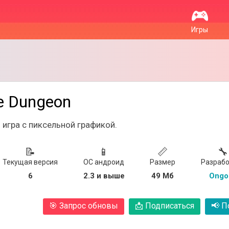
Игры
re Dungeon
игра с пиксельной графикой.
📝
📱
📏
🔧
Текущая версия
ОС андроид
Размер
Разрабо
6
2.3 и выше
49 Мб
Ongo
🎯
Запрос обновы
📩
Подписаться
📢
По