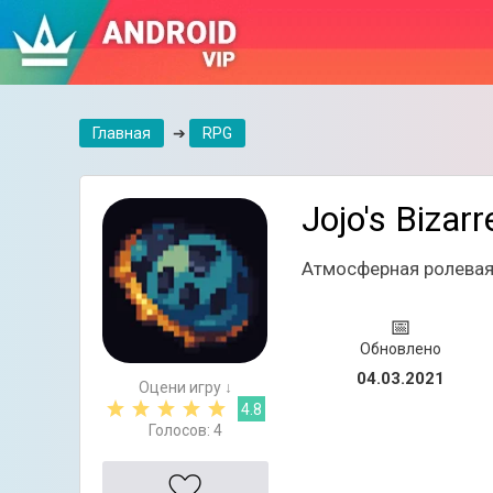
Главная
➔
RPG
Jojo's Bizar
Атмосферная ролевая 
📅
Обновлено
04.03.2021
Оцени игру ↓
4.8
Голосов:
4