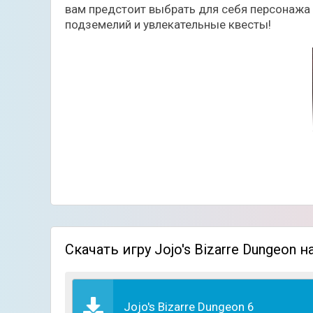
вам предстоит выбрать для себя персонажа 
подземелий и увлекательные квесты!
В целом, здесь есть четыре стандартных иг
Скачать игру Jojo's Bizarre Dungeon 
Локаций которые вы сможете посетить довол
конечно же опасных противников. По мере 
экипировкой и оружием, тем самым увеличив
Jojo's Bizarre Dungeon 6