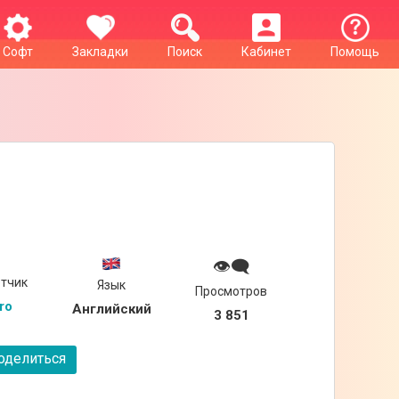
Софт
Закладки
Поиск
Кабинет
Помощь
👁‍🗨
тчик
Язык
Просмотров
ro
Английский
3 851
делиться