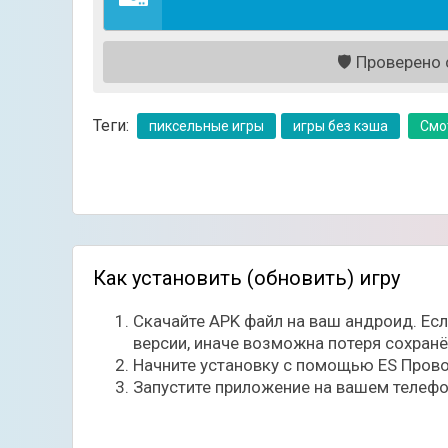
🛡️
Проверено с
Теги:
пиксельные игры
игры без кэша
Смо
В игре также есть более 150 предметов, ко
Как установить (обновить) игру
врагами. Антуражная пиксельная графика со
сможете поностальгировать и насладиться 
Скачайте APK файл на ваш андроид. Ес
версии, иначе возможна потеря сохран
Начните установку с помощью ES Прово
Запустите приложение на вашем телефо