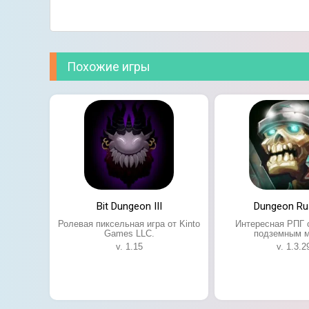
Похожие игры
Особенности игры:
Множество мистических подземелий;
Десятки уникальных квестов с интересно
Приятная пиксельная графика;
Четыре игровых класса.
Bit Dungeon III
Dungeon Ru
Ролевая пиксельная игра от Kinto
Интересная РПГ 
Games LLC.
подземным м
v. 1.15
v. 1.3.2