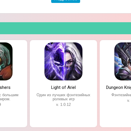
й сюжетной линией;
shers
Light of Ariel
Dungeon Knig
с большим
Один из лучших фэнтезийных
Фэнтезийны
иром.
ролевых игр
v.
9
v. 1.0.12