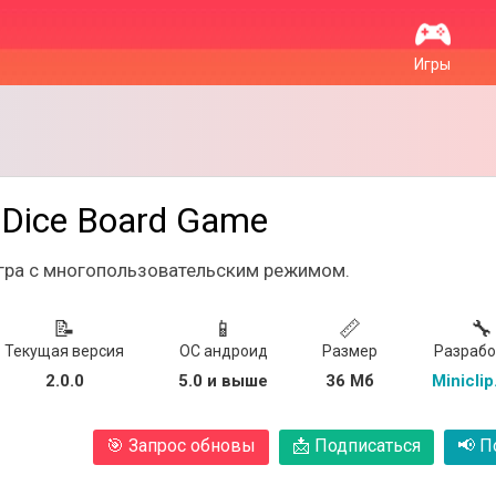
Игры
: Dice Board Game
игра с многопользовательским режимом.
📝
📱
📏
🔧
Текущая версия
ОС андроид
Размер
Разрабо
2.0.0
5.0 и выше
36 Мб
Minicli
🎯
Запрос обновы
📩
Подписаться
📢
По