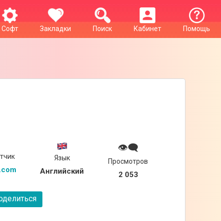
Софт
Закладки
Поиск
Кабинет
Помощь
👁‍🗨
тчик
Язык
Просмотров
p.com
Английский
2 053
делиться