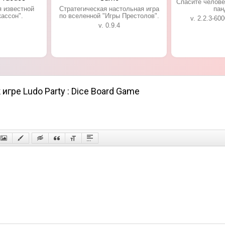
Спасите челове
 известной
Стратегическая настольная игра
пан
кассон".
по вселенной "Игры Престолов".
v. 2.2.3-60
v. 0.9.4
игре Ludo Party : Dice Board Game
и;
н;
ков;