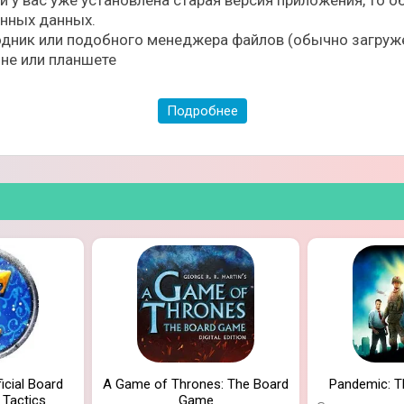
ли у вас уже установлена старая версия приложения, то
ённых данных.
дник или подобного менеджера файлов (обычно загруже
не или планшете
Подробнее
ими игроками выбрав подходящий режим для 2 или 4 учас
 для своих фишек и кубиков и соберите целую коллекци
то среди игроков со всего мира!
icial Board
A Game of Thrones: The Board
Pandemic: 
 Tactics
Game