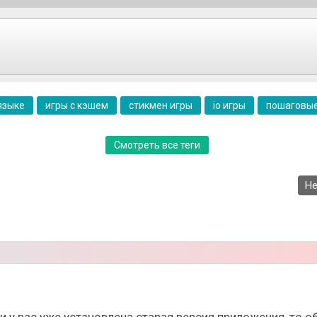
настольной игры Пачизи. Это стратегическая игра, в ко
ся по 4 фишки, которые находятся на своих базах, зате
вшим числом. Главная задача игры - первым привести вс
языке
игры с кэшем
стикмен игры
io игры
пошаговые
Смотреть все теги
Не