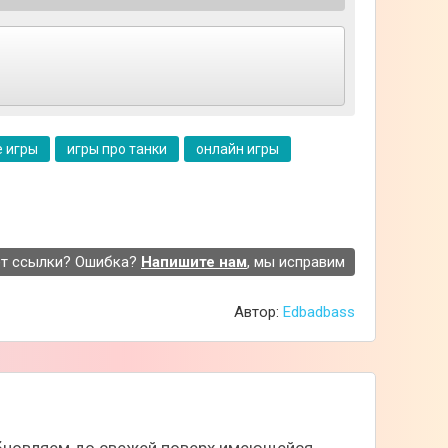
торой присутствует элемент случайности за
м каждый по очереди бросает кости и
е имеющиеся у вас фишки к финишу и
 игры
игры про танки
онлайн игры
т ссылки? Ошибка?
Напишите нам
, мы исправим
Автор:
Edbadbass