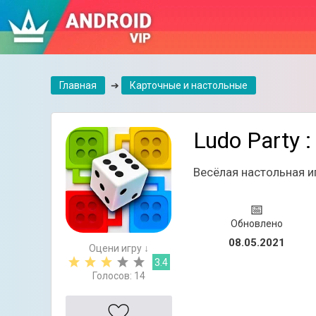
Главная
➔
Карточные и настольные
Ludo Party 
Весёлая настольная 
📅
Обновлено
08.05.2021
Оцени игру ↓
3.4
Голосов:
14