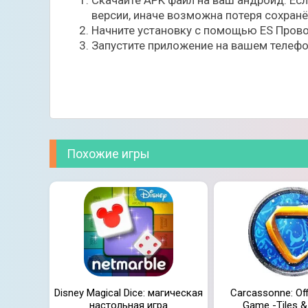
Скачайте APK файл на ваш андроид. Ес
версии, иначе возможна потеря сохран
Начните установку с помощью ES Прово
Запустите приложение на вашем телефо
Играйте в режиме реального времени с друг
режиме офлайн. Открывайте красочные скины
Похожие игры
выигрывайте матчи, чтобы занять первое мес
Disney Magical Dice: магическая
Carcassonne: Off
настольная игра
Game -Tiles &