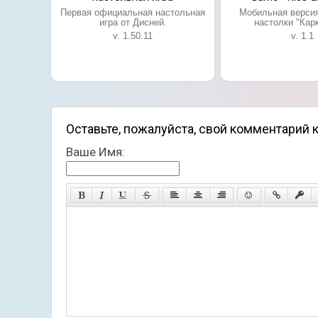
Первая официальная настольная
Мобильная версия
игра от Дисней.
настолки "Кар
v. 1.50.11
v. 1.1
Оставьте, пожалуйста, свой комментарий к 
Ваше Имя:
Особенности игры:
Захватывающие матчи с другими игрокам
Интересный игровой процесс;
Несколько режимов игры онлайн и офлай
Красивые скины для ваших фишек и куби
Мировая таблица лидеров.