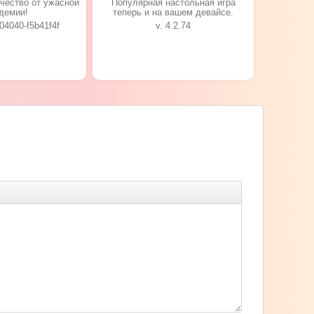
чество от ужасной
Популярная настольная игра
демии!
теперь и на вашем девайсе.
004040-f5b41f4f
v. 4.2.74