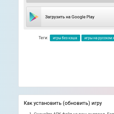
Людо является вариацией древней индийской 
Загрузить на Google Play
счёт игральных костей. Всем игрокам выдаёт
начинает двигать их в соответствии с выпа
одержать победу.
Теги:
игры без кэша
игры на русском 
Как установить (обновить) игру