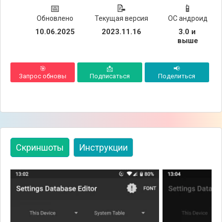
📅
📝
📱
Обновлено
Текущая версия
ОС андроид
10.06.2025
2023.11.16
3.0 и 
выше
🎯
📩
📢
Запрос обновы
Подписаться
Поделиться
Скриншоты
Инструкции