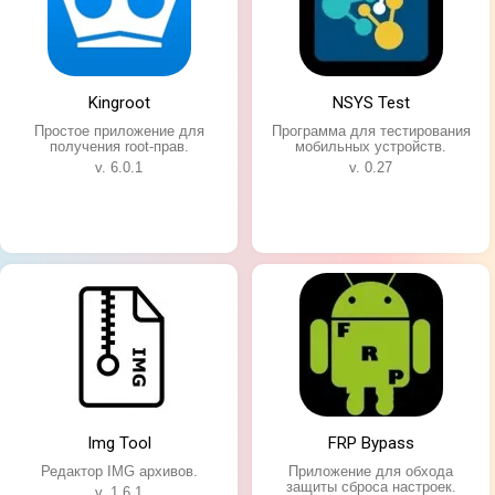
Kingroot
NSYS Test
Простое приложение для
Программа для тестирования
получения root-прав.
мобильных устройств.
v. 6.0.1
v. 0.27
Img Tool
FRP Bypass
Редактор IMG архивов.
Приложение для обхода
защиты сброса настроек.
v. 1.6.1