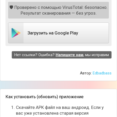
сложно. Но если вы уверены в ваших знаниях, то
программа откроет перед вами новые
🛡️
Проверено с помощью VirusTotal: безопасно.
возможности.
Результат сканирования — без угроз.
Особенности приложения:
Простой процесс установки;
Загрузить на Google Play
Доступны все настройки в виде базы данных;
Понадобится обойти стандартную защиту;
Регулярные обновления.
Нет ссылки? Ошибка?
Напишите нам
, мы исправим
Автор:
Edbadbass
Как установить (обновить) приложение
Скачайте APK файл на ваш андроид. Если у
вас уже установлена старая версия