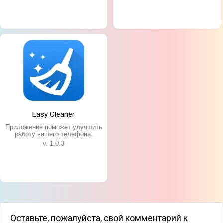
Особенности приложения:
Easy Cleaner
Приятный и интуитивный интерфейс;
Приложение поможет улучшить
Автоматическое сохранение бэкапа;
работу вашего телефона.
Возможность хранить практически все виды
v. 1.0.3
файлов;
Кастомизации приложения;
Быстрое восстановление материала.
Оставьте, пожалуйста, свой комментарий к