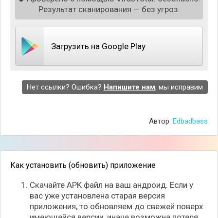
Результат сканирования — без угроз.
Загрузить на Google Play
Нет ссылки? Ошибка?
Напишите нам
, мы исправим
После установки приложения и прохождения
определённых настроек, программа автоматически
будет сохранять удалённые файлы в своём облаке
Автор:
Edbadbass
в виде бэкапов. На счёт форматов сохранённых
файлов тоже не стоит переживать, Dumpster может
сохранить практически всё, начиная от фоток,
видео, заканчивая архивами и документами. А
Как установить (обновить) приложение
чтобы восстановить данные, вам нужно всего
лишь зайти в приложение, выбрать нужные файлы,
Скачайте APK файл на ваш андроид. Если у
и нажать на одну кнопку.
вас уже установлена старая версия
приложения, то обновляем до свежей поверх
имеющейся версии, иначе возможна потеря