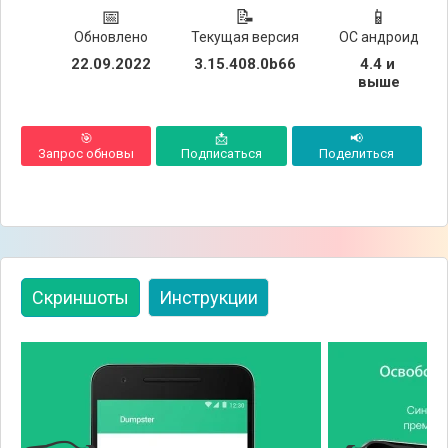
📅
📝
📱
Обновлено
Текущая версия
ОС андроид
22.09.2022
3.15.408.0b66
4.4 и 
выше
🎯
📩
📢
Запрос обновы
Подписаться
Поделиться
Скриншоты
Инструкции