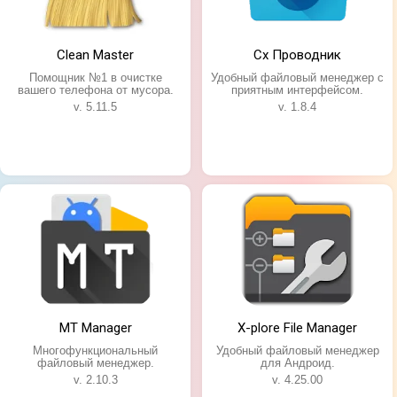
Также программу можно использовать для
освобождения памяти, убрав не нужные на данные
Clean Master
Cx Проводник
момент файлы в облако, где они будут находиться
Помощник №1 в очистке
Удобный файловый менеджер с
под надёжной защитой. А для большей защиты
вашего телефона от мусора.
приятным интерфейсом.
вашей информации и материалов, получится
v. 5.11.5
v. 1.8.4
установить пароль для открытия приложения.
MT Manager
X-plore File Manager
Многофункциональный
Удобный файловый менеджер
файловый менеджер.
для Андроид.
v. 2.10.3
v. 4.25.00